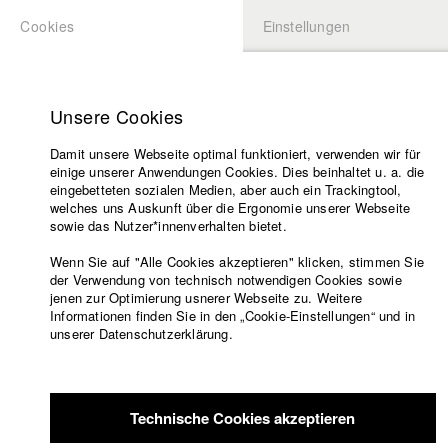
Cookies
Einstellungen
BEWERBUNG
LOGIN
Startseite
Hochschule
Unsere Cookies
Lehrangebot
Damit unsere Webseite optimal funktioniert, verwenden wir für
Lehrende
einige unserer Anwendungen Cookies. Dies beinhaltet u. a. die
Filme
eingebetteten sozialen Medien, aber auch ein Trackingtool,
welches uns Auskunft über die Ergonomie unserer Webseite
Presse
sowie das Nutzer*innenverhalten bietet.
Freundeskreis
Wenn Sie auf "Alle Cookies akzeptieren" klicken, stimmen Sie
Service
der Verwendung von technisch notwendigen Cookies sowie
jenen zur Optimierung usnerer Webseite zu. Weitere
Informationen finden Sie in den „Cookie-Einstellungen“ und in
unserer Datenschutzerklärung.
Englisch
Startseite
Facebook
Bewerbung
Übersicht
meineHFF
Portfolio
Kontakt
Vorlesungsverzeichnis
Technische Cookies akzeptieren
Code of
Sylvain Cruiziat
Conduct
Abt. IV - Dokumentarfilm und Fernsehpublizistik