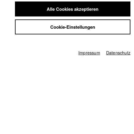
Summer School
Alle Cookies akzeptieren
Jobs
Links / Referenzen
Kontakt
Cookie-Einstellungen
StuBistroMensa
https://www.sylvaincruiziat.com
Datenschutzerklärung
Datensicherheit
Impressum
Filme in der HFF Datenbank
Impressum
Datenschutz
2025 Ping Pong Paradise
Regie: Jonas Egert/ madfilms
Cruiziat & Egert GbR
2023 BOYZ
Regie: Sylvain Cruiziat/ madfilms Cruiziat & Egert
GbR
2020 Yallah Habibi
Regie: Mahnas Sarwari/ Anabella Peiffer
2020 Oktopus und Muräne
Regie: Sebastian Husak/ HFF
München (Hochschule für Fernsehen und Film)
2019 The Raft
Regie: Sylvain Cruiziat/ Maverick Film, Bähre &
Fehring & Maron GbR
2018 Man on Mars
Regie: Nils Keller/ Cellardor Film, HFF
München (Hochschule für Fernsehen und Film)