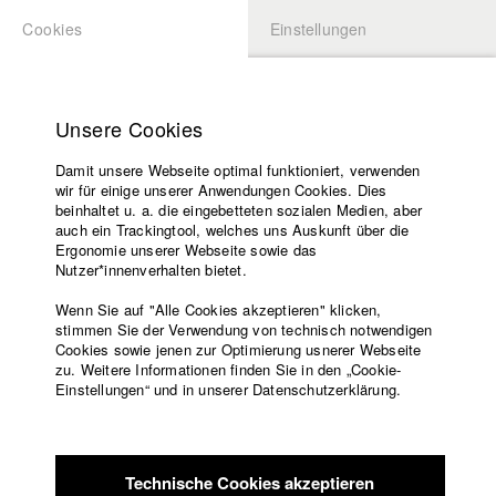
Cookies
Einstellungen
BEWERBUNG
LOGIN
Startseite
Hochschule
Unsere Cookies
Lehrangebot
Lehrangebot
Damit unsere Webseite optimal funktioniert, verwenden
Lehrende
wir für einige unserer Anwendungen Cookies. Dies
Bereich Fernsehjournalismus
Filme
beinhaltet u. a. die eingebetteten sozialen Medien, aber
auch ein Trackingtool, welches uns Auskunft über die
Presse
Mit Bildern Informieren, kommentieren, analysieren - der
Ergonomie unserer Webseite sowie das
Bereich Fernsehjournalismus hat sich das Ziel gesetzt,
Freundeskreis
Nutzer*innenverhalten bietet.
politisch wache und engagierte Nachwuchsjournalisten mit
Service
Wenn Sie auf "Alle Cookies akzeptieren" klicken,
sachlicher, kreativer und persönlicher Kompetenz
stimmen Sie der Verwendung von technisch notwendigen
auszubilden.
Cookies sowie jenen zur Optimierung usnerer Webseite
zu. Weitere Informationen finden Sie in den „Cookie-
Englisch
Startseite
Journalistinnen und Journalisten haben eine hohe
Einstellungen“ und in unserer Datenschutzerklärung.
Facebook
Bewerbung
Verantwortung: Sie geben in einer immer komplexer
werdenden Welt Orientierung. Sie vermitteln Information und
Kontakt
Vorlesungsverzeichnis
Wissen und schaffen somit die Basis für ein Leben in
Code of
Demokratie und Freiheit. Dieser Aufgabe können sie nur dann
Technische Cookies akzeptieren
Conduct