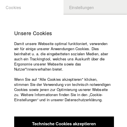
Cookies
Einstellungen
BEWERBUNG
LOGIN
Startseite
Hochschule
Unsere Cookies
Lehrangebot
Damit unsere Webseite optimal funktioniert, verwenden
Lehrende
wir für einige unserer Anwendungen Cookies. Dies
Filme
beinhaltet u. a. die eingebetteten sozialen Medien, aber
auch ein Trackingtool, welches uns Auskunft über die
Presse
Ergonomie unserer Webseite sowie das
Freundeskreis
Nutzer*innenverhalten bietet.
zurück zur Übersicht
Datenbankeintrag
Service
Wenn Sie auf "Alle Cookies akzeptieren" klicken,
stimmen Sie der Verwendung von technisch notwendigen
WALD
Cookies sowie jenen zur Optimierung usnerer Webseite
zu. Weitere Informationen finden Sie in den „Cookie-
Englisch
Startseite
Einstellungen“ und in unserer Datenschutzerklärung.
Anna (18) driftet durch ihre Heimatstadt in der Norddeutschen
Facebook
Bewerbung
Provinz. Ihre Mutter ist frustriert und verschloßen, ihre
Kontakt
Vorlesungsverzeichnis
Schwester ist genervt von ihrem Job und hat es satt Uni-
Code of
Bewerbungen zu schreiben, Großmutter liegt auf dem
Technische Cookies akzeptieren
Conduct
Sterbebett und Annas Freunde, die in einer Metal Band