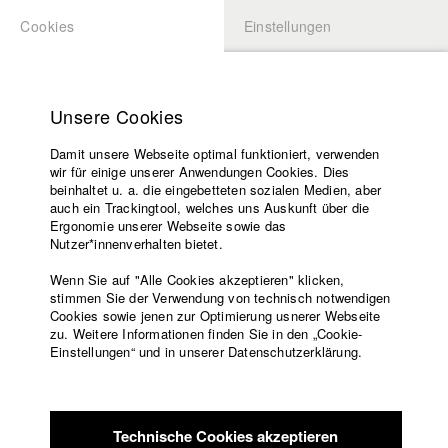
Cookies
Einstellungen
BEWERBUNG
LOGIN
Startseite
Hochschule
Unsere Cookies
Lehrangebot
Damit unsere Webseite optimal funktioniert, verwenden
Lehrende
Studierende / Alumni
wir für einige unserer Anwendungen Cookies. Dies
Filme
beinhaltet u. a. die eingebetteten sozialen Medien, aber
auch ein Trackingtool, welches uns Auskunft über die
Presse
Ergonomie unserer Webseite sowie das
Katharina Ludwig
Freundeskreis
Nutzer*innenverhalten bietet.
Service
Wenn Sie auf "Alle Cookies akzeptieren" klicken,
Abt. III - Kino- und Fernsehfilm |
Jahrgang 2007
stimmen Sie der Verwendung von technisch notwendigen
Cookies sowie jenen zur Optimierung usnerer Webseite
zu. Weitere Informationen finden Sie in den „Cookie-
Englisch
Startseite
Einstellungen“ und in unserer Datenschutzerklärung.
Moritz Hoffmann
Facebook
Bewerbung
Kontakt
Vorlesungsverzeichnis
Abt. III - Kino- und Fernsehfilm |
Jahrgang 2021
Code of
Technische Cookies akzeptieren
Conduct