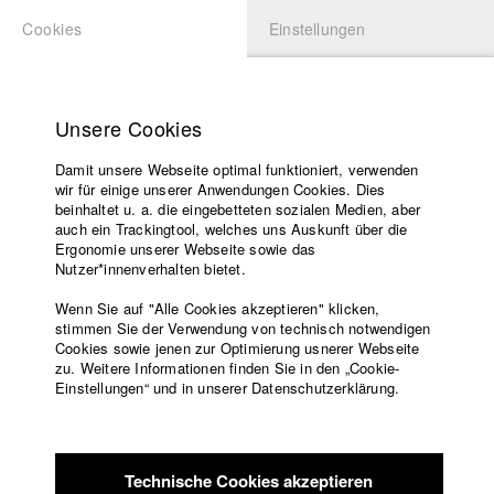
Cookies
Einstellungen
BEWERBUNG
LOGIN
Startseite
Hochschule
Unsere Cookies
Lehrangebot
Damit unsere Webseite optimal funktioniert, verwenden
Lehrende
Studierende / Alumni
wir für einige unserer Anwendungen Cookies. Dies
Filme
beinhaltet u. a. die eingebetteten sozialen Medien, aber
auch ein Trackingtool, welches uns Auskunft über die
Presse
Ergonomie unserer Webseite sowie das
Katharina Ludwig
Freundeskreis
Nutzer*innenverhalten bietet.
Service
Wenn Sie auf "Alle Cookies akzeptieren" klicken,
Abt. III - Kino- und Fernsehfilm |
Jahrgang 2007
stimmen Sie der Verwendung von technisch notwendigen
Cookies sowie jenen zur Optimierung usnerer Webseite
zu. Weitere Informationen finden Sie in den „Cookie-
Englisch
Startseite
Einstellungen“ und in unserer Datenschutzerklärung.
Moritz Hoffmann
Facebook
Bewerbung
Kontakt
Vorlesungsverzeichnis
Abt. III - Kino- und Fernsehfilm |
Jahrgang 2021
Code of
Technische Cookies akzeptieren
Conduct