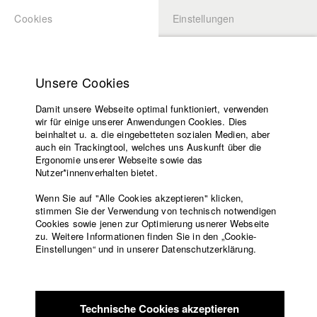
Cookies
Einstellungen
BEWERBUNG
LOGIN
Startseite
Hochschule
Unsere Cookies
Lehrangebot
Damit unsere Webseite optimal funktioniert, verwenden
Lehrende
wir für einige unserer Anwendungen Cookies. Dies
Filme
beinhaltet u. a. die eingebetteten sozialen Medien, aber
auch ein Trackingtool, welches uns Auskunft über die
Presse
Ergonomie unserer Webseite sowie das
Freundeskreis
Nutzer*innenverhalten bietet.
zurück zur Übersicht
Datenbankeintrag
Service
Wenn Sie auf "Alle Cookies akzeptieren" klicken,
stimmen Sie der Verwendung von technisch notwendigen
Junge Römer
Cookies sowie jenen zur Optimierung usnerer Webseite
zu. Weitere Informationen finden Sie in den „Cookie-
Englisch
Startseite
Einstellungen“ und in unserer Datenschutzerklärung.
Philipp, Felix und ich sind die jungen Römer. Gemeinsam zog
Facebook
Bewerbung
man nach der Schule mit großen Träumen nach Berlin. Nach
Kontakt
Vorlesungsverzeichnis
vier Jahren bin ich wieder in München und wohne, ganz in der
Code of
Nähe von der Schule, die wir damals gemeinsam besucht
Technische Cookies akzeptieren
Conduct
haben. Mit diesem Film erinnere ich mich an die vergangene