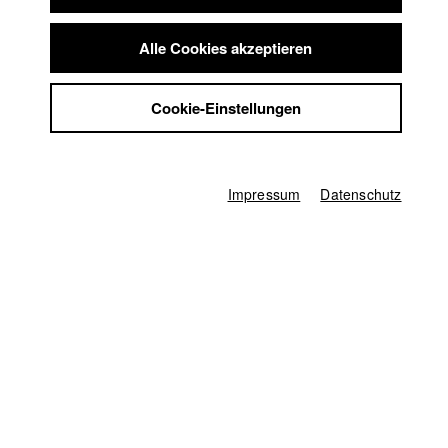
Zeit in Berlin.
Summer School
Jobs
Alle Cookies akzeptieren
Kontakt
Deutschland / 2014
6 Minuten
StuBistroMensa
Cookie-Einstellungen
Datenschutzerklärung
Regie
Datensicherheit
Felix Herrmann
Impressum
Kamera
Impressum
Datenschutz
Karl Kürten
Herstellungsleitung
Ferdinand Freising
Producer
Lena Weckelmann
Mischung
Gerhard Auer
Farbkorrektur
Claudia Fuchs
sonstige