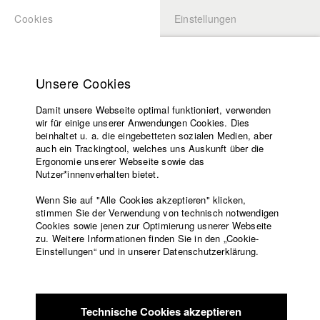
Cookies
Einstellungen
BEWERBUNG
LOGIN
Startseite
Hochschule
Unsere Cookies
Lehrangebot
Damit unsere Webseite optimal funktioniert, verwenden
Lehrende
Studierende / Alumni
wir für einige unserer Anwendungen Cookies. Dies
Filme
beinhaltet u. a. die eingebetteten sozialen Medien, aber
auch ein Trackingtool, welches uns Auskunft über die
Presse
Ergonomie unserer Webseite sowie das
Katharina Ludwig
Freundeskreis
Nutzer*innenverhalten bietet.
Service
Wenn Sie auf "Alle Cookies akzeptieren" klicken,
Abt. III - Kino- und Fernsehfilm |
Jahrgang 2007
stimmen Sie der Verwendung von technisch notwendigen
Cookies sowie jenen zur Optimierung usnerer Webseite
zu. Weitere Informationen finden Sie in den „Cookie-
Englisch
Startseite
Einstellungen“ und in unserer Datenschutzerklärung.
Moritz Hoffmann
Facebook
Bewerbung
Kontakt
Vorlesungsverzeichnis
Abt. III - Kino- und Fernsehfilm |
Jahrgang 2021
Code of
Technische Cookies akzeptieren
Conduct