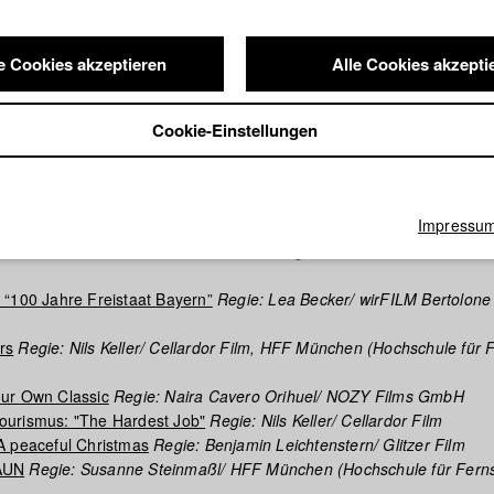
hen: A Place To Be Inspired
Regie: Michael Ciesielski, Emilia Möbus/
r. Hauschka
Regie: Alexander Bergmann/ HFF München (Hochschule
e Cookies akzeptieren
Alle Cookies akzepti
ilm)
nd Im Sommer
Regie: Susanne Steinmaßl/ Inselgruppe
tatue
Regie: Aaron Arens/ ArcticFoxFilm
Cookie-Einstellungen
ocknet nicht
Regie: Felix Herrmann/ HFF München (Hochschule für 
 glaubst“
Regie: Lea Becker
Impressu
: Lene Pottgießer (Drehbuch), Christian Hödl (Drehbuch)/ Wildbird 
ention Dunkelfeld: Would You Listen?
Regie: Veronika Hafner/ Arctic
“100 Jahre Freistaat Bayern”
Regie: Lea Becker/ wirFILM Bertolone 
rs
Regie: Nils Keller/ Cellardor Film, HFF München (Hochschule für
ur Own Classic
Regie: Naira Cavero Orihuel/ NOZY Films GmbH
urismus: "The Hardest Job"
Regie: Nils Keller/ Cellardor Film
A peaceful Christmas
Regie: Benjamin Leichtenstern/ Glitzer Film
AUN
Regie: Susanne Steinmaßl/ HFF München (Hochschule für Fern