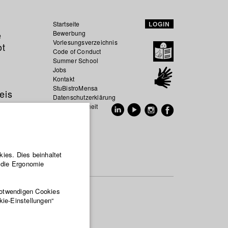
Startseite
LOGIN
e
Bewerbung
Vorlesungsverzeichnis
ot
Code of Conduct
Summer School
Jobs
Kontakt
StuBistroMensa
eis
Datenschutzerklärung
Datensicherheit
EN
DE
ies. Dies beinhaltet
r die Ergonomie
notwendigen Cookies
kie-Einstellungen“