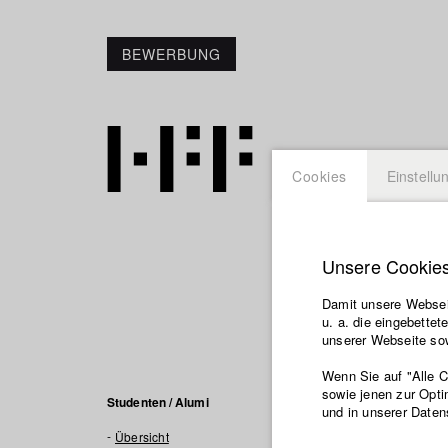
BEWERBUNG
Cookies
Einstellu
Unsere Cookie
Karl Kü
Damit unsere Webseit
u. a. die eingebette
unserer Webseite sow
Wenn Sie auf "Alle 
sowie jenen zur Opti
Filme in
Studenten / Alumi
und in unserer Daten
Übersicht