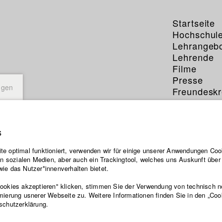
Startseite
Hochschul
Lehrangeb
Lehrende
Filme
Presse
ngen
Freundeskr
Service
s
rten
e optimal funktioniert, verwenden wir für einige unserer Anwendungen Cook
ten sozialen Medien, aber auch ein Trackingtool, welches uns Auskunft übe
ie das Nutzer*innenverhalten bietet.
Cookies akzeptieren" klicken, stimmen Sie der Verwendung von technisch 
mierung usnerer Webseite zu. Weitere Informationen finden Sie in den „Coo
 der HFF Datenbank
schutzerklärung.