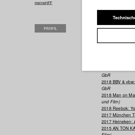
2019 Stadt Münc
meineHFF
Film GbR
2019 HAUT by D
Technisch
Fernsehen und F
PROFIL
2019 Deutschla
2019 I Grew A S
2019 Die Tinte tr
und Film)
2018 StMAS: „Du
2018 FAME
Regie
2018 Global Prev
GbR
2018 BBV & vbw: 
GbR
2018 Man on Ma
und Film)
2018 Reebok: Yo
2017 München To
2017 Heineken: 
2015 AN TON K
Film)