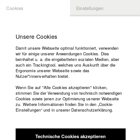
Cookies
Einstellungen
BEWERBUNG
LOGIN
Startseite
Hochschule
Unsere Cookies
Lehrangebot
Play
Damit unsere Webseite optimal funktioniert, verwenden
Lehrende
wir für einige unserer Anwendungen Cookies. Dies
Filme
Video
beinhaltet u. a. die eingebetteten sozialen Medien, aber
auch ein Trackingtool, welches uns Auskunft über die
Presse
Ergonomie unserer Webseite sowie das
Freundeskreis
Nutzer*innenverhalten bietet.
zurück zur Übersicht
Datenbankeintrag
Service
Wenn Sie auf "Alle Cookies akzeptieren" klicken,
stimmen Sie der Verwendung von technisch notwendigen
Fremde Nähe / Bulaklak means flower
Cookies sowie jenen zur Optimierung usnerer Webseite
zu. Weitere Informationen finden Sie in den „Cookie-
Englisch
Startseite
Einstellungen“ und in unserer Datenschutzerklärung.
Die Deutsch-​Fi­li­pi­na Cassie (16) leidet unter den täg­li­chen
Facebook
Bewerbung
Ver­stän­di­gungs­pro­ble­men mit ihrer phil­ip­pi­ni­schen Mutter, die
Kontakt
Vorlesungsverzeichnis
nach zwan­zig Jahren in Berlin kaum Deutsch spricht und sich
Code of
nach ihrer Heimat sehnt. Als Chris, Cas­sies Schwarm, zu
Technische Cookies akzeptieren
Conduct
Besuch kommt, stellt sie ihre Mutter erst­mals in­fra­ge. Die Be­