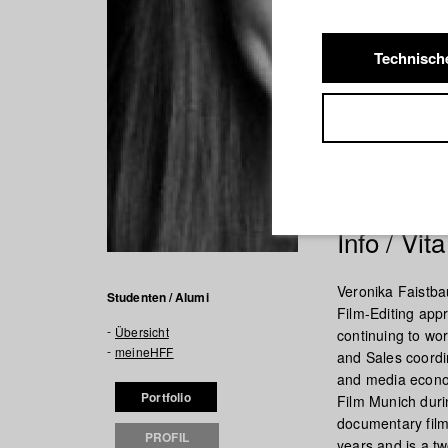
Technisch
Info / Vita
Veronika Faistba
Studenten / Alumi
Film-Editing app
Übersicht
continuing to wo
meineHFF
and Sales coordin
and media econom
Portfolio
Film Munich duri
documentary films
PROFIL
years and is a t