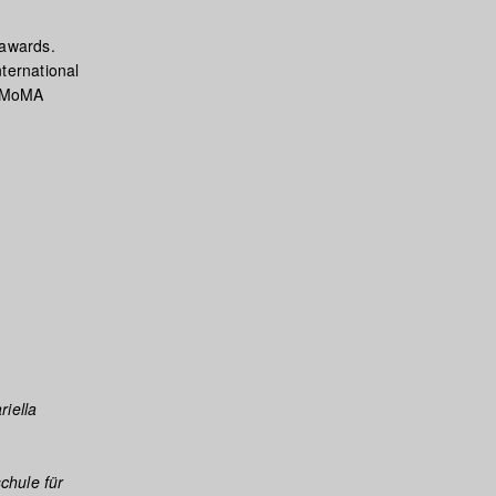
 awards.
nternational
t MoMA
riella
chule für