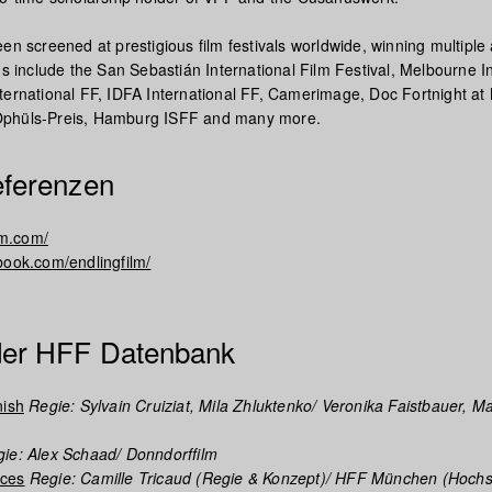
en screened at prestigious film festivals worldwide, winning multiple
ns include the San Sebastián International Film Festival, Melbourne I
ternational FF, IDFA International FF, Camerimage, Doc Fortnight a
phüls-Preis, Hamburg ISFF and many more.
eferenzen
ilm.com/
book.com/endlingfilm/
 der HFF Datenbank
nish
Regie: Sylvain Cruiziat, Mila Zhluktenko/ Veronika Faistbauer, Ma
ie: Alex Schaad/ Donndorffilm
eces
Regie: Camille Tricaud (Regie & Konzept)/ HFF München (Hochs