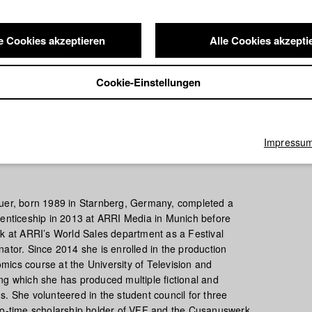
e Cookies akzeptieren
Alle Cookies akzepti
Cookie-Einstellungen
Impressu
uer, born 1989 in Starnberg, Germany, completed a
renticeship in 2013 at ARRI Media in Munich before
rk at ARRI’s World Sales department as a Festival
ator. Since 2014 she is enrolled in the production
ics course at the University of Television and
ng which she has produced multiple fictional and
. She volunteered in the student council for three
wo-time scholarship holder of VFF and the Cusanuswerk.