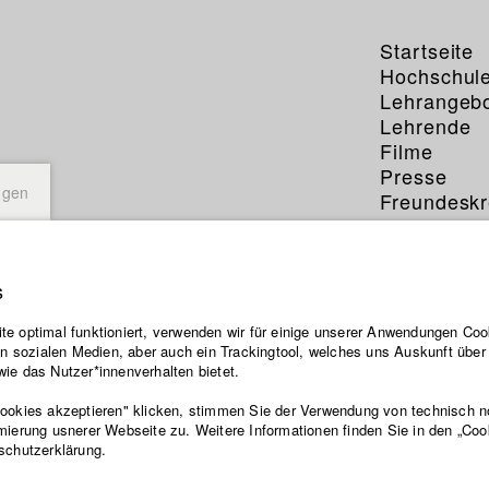
Startseite
Hochschul
Lehrangeb
Lehrende
Filme
Presse
ngen
Freundeskr
Service
s
Veroni
e optimal funktioniert, verwenden wir für einige unserer Anwendungen Cook
ten sozialen Medien, aber auch ein Trackingtool, welches uns Auskunft übe
ie das Nutzer*innenverhalten bietet.
Abt. V - Produ
Cookies akzeptieren" klicken, stimmen Sie der Verwendung von technisch 
mierung usnerer Webseite zu. Weitere Informationen finden Sie in den „Coo
schutzerklärung.