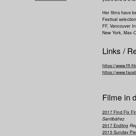
Her films have be
Festival selectio
FF, Vancouver In
New York, Max-O
Links / R
https://www.fff-f
https://www.face
Filme in
2017 Find Fix Fi
Santibáñez
2017 Endling
Reg
2015 Sunday Pi