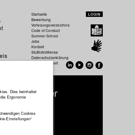
Startseite
LOGIN
e
Bewerbung
Vorlesungsverzeichnis
ot
Code of Conduct
Summer School
Jobs
Kontakt
StuBistroMensa
eis
Datenschutzerklärung
Datensicherheit
EN
DE
ka Faistbauer
ies. Dies beinhaltet
r die Ergonomie
ktion und Medienwirtschaft
notwendigen Cookies
kie-Einstellungen“