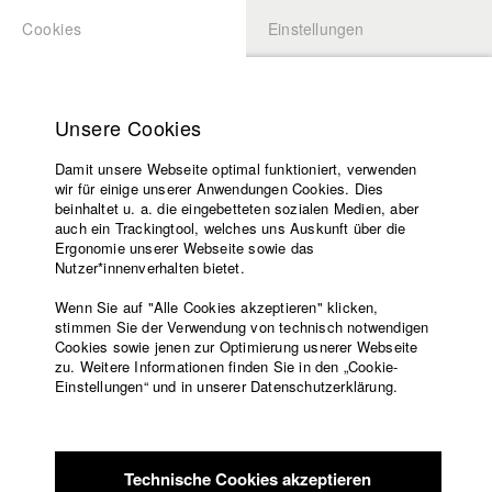
Cookies
Einstellungen
BEWERBUNG
LOGIN
Startseite
Hochschule
Unsere Cookies
Lehrangebot
Play
Damit unsere Webseite optimal funktioniert, verwenden
Lehrende
wir für einige unserer Anwendungen Cookies. Dies
Filme
Video
beinhaltet u. a. die eingebetteten sozialen Medien, aber
auch ein Trackingtool, welches uns Auskunft über die
Presse
Ergonomie unserer Webseite sowie das
Freundeskreis
Nutzer*innenverhalten bietet.
zurück zur Übersicht
Datenbankeintrag
Service
Wenn Sie auf "Alle Cookies akzeptieren" klicken,
stimmen Sie der Verwendung von technisch notwendigen
Don Juicy
Cookies sowie jenen zur Optimierung usnerer Webseite
zu. Weitere Informationen finden Sie in den „Cookie-
Englisch
Startseite
Einstellungen“ und in unserer Datenschutzerklärung.
Jorge und sein Sohn Emil müssen als Kellner auf der
Facebook
Bewerbung
Geburtstagsparty seines exzentrischen Chefs aushelfen.Was
Kontakt
Vorlesungsverzeichnis
zunächst wie eine harmlose Veranstaltung aussieht, entwickelt
Code of
sich schnell zu einer saftigen Geschichte mit finsteren
Technische Cookies akzeptieren
Conduct
Absichten... ¡Ay Caramba!