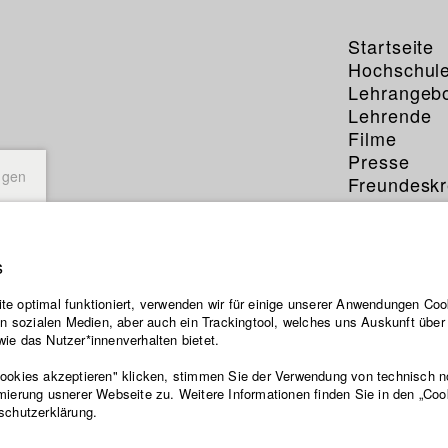
Startseite
Hochschul
Lehrangeb
Lehrende
Filme
Presse
ngen
Freundeskr
Service
s
e optimal funktioniert, verwenden wir für einige unserer Anwendungen Cook
ten sozialen Medien, aber auch ein Trackingtool, welches uns Auskunft übe
ie das Nutzer*innenverhalten bietet.
Cookies akzeptieren" klicken, stimmen Sie der Verwendung von technisch 
mierung usnerer Webseite zu. Weitere Informationen finden Sie in den „Coo
schutzerklärung.