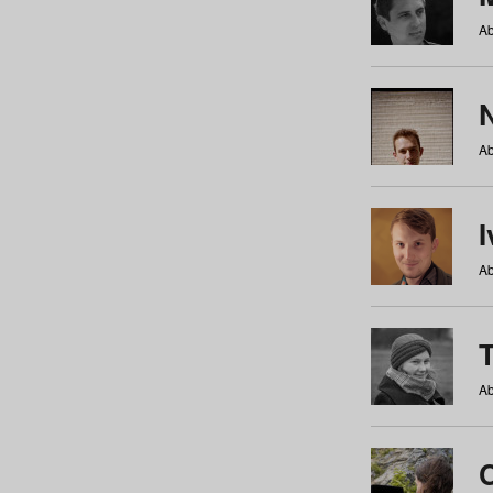
Ab
N
Ab
Ab
Ab