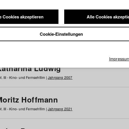
e Cookies akzeptieren
Alle Cookies akzepti
nde / Alumni
Cookie-Einstellungen
g
h
i
j
k
l
m
n
o
p
q
r
s
t
u
v
w
x
y
z
Alle
Impressu
Katharina Ludwig
t. III - Kino- und Fernsehfilm |
Jahrgang 2007
Moritz Hoffmann
t. III - Kino- und Fernsehfilm |
Jahrgang 2021