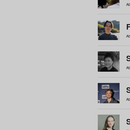
Ab
Ab
Ab
S
Ab