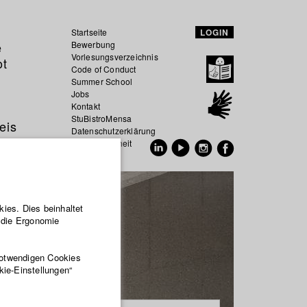
Startseite
LOGIN
e
Bewerbung
Vorlesungsverzeichnis
ot
Code of Conduct
Summer School
Jobs
Kontakt
StuBistroMensa
eis
Datenschutzerklärung
Datensicherheit
EN
DE
ies. Dies beinhaltet
r die Ergonomie
notwendigen Cookies
kie-Einstellungen“