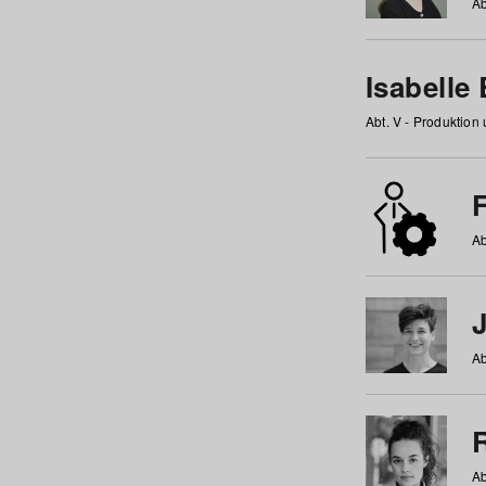
Ab
Isabelle
Abt. V - Produktion
F
Ab
Ab
Ab