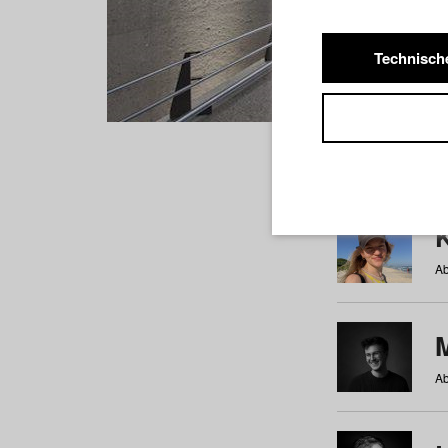
Technisch
Studiere
a
b
c
d
e
f
Ab
Ab