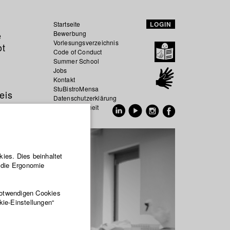
Startseite
LOGIN
e
Bewerbung
Vorlesungsverzeichnis
ot
Code of Conduct
Summer School
Jobs
Kontakt
StuBistroMensa
eis
Datenschutzerklärung
Datensicherheit
EN
DE
ies. Dies beinhaltet
r die Ergonomie
notwendigen Cookies
kie-Einstellungen“