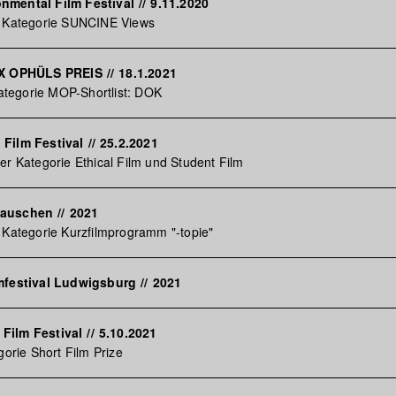
nmental Film Festival
//
9.11.2020
r Kategorie SUNCINE Views
AX OPHÜLS PREIS
//
18.1.2021
 Kategorie MOP-Shortlist: DOK
Film Festival
//
25.2.2021
er Kategorie Ethical Film und Student Film
Rauschen
//
2021
 Kategorie Kurzfilmprogramm "-topie"
mfestival Ludwigsburg
//
2021
Film Festival
//
5.10.2021
gorie Short Film Prize