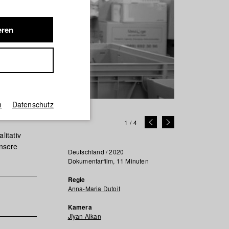
eren
m
Datenschutz
1
/
4
litativ
unsere
Deutschland / 2020
Dokumentarfilm, 11 Minuten
Regie
Anna-Maria Dutoit
Kamera
Jîyan Alkan