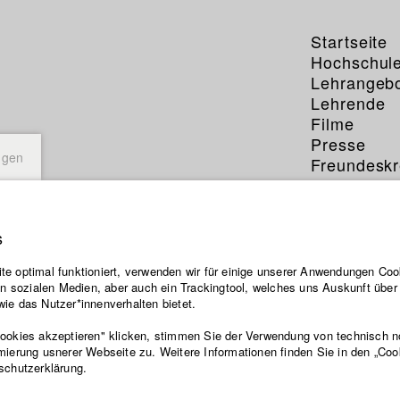
Startseite
Hochschul
Lehrangeb
Lehrende
Filme
Presse
ngen
Freundeskr
Service
s
e optimal funktioniert, verwenden wir für einige unserer Anwendungen Cook
ten sozialen Medien, aber auch ein Trackingtool, welches uns Auskunft übe
ie das Nutzer*innenverhalten bietet.
Cookies akzeptieren" klicken, stimmen Sie der Verwendung von technisch 
mierung usnerer Webseite zu. Weitere Informationen finden Sie in den „Coo
schutzerklärung.