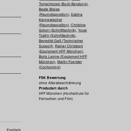
Tomschiczek (Buch Beratung)
,
Beate Bialas
(Raumdisposition)
,
Sabina
Kannewischer
(Raumdisposition)
,
Christine
Schorr (Schnitttechnik)
,
Yuval
Tzafrir (Schnitttechnik)
,
Benedikt Geß (Technischer
Support)
,
Rainer Christoph
(Equipment HFF München)
,
Boris Levine (Equipment HFF
München)
,
Martin Foerster
(Conforming)
FSK Bewertung
ohne Altersbeschränkung
Produziert durch
HFF München (Hochschule für
Fernsehen und Film)
Englisch