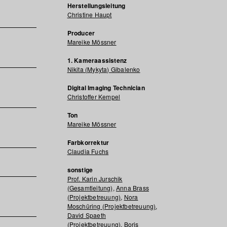
Herstellungsleitung
Christine Haupt
Producer
Mareike Mössner
1. Kameraassistenz
Nikita (Mykyta) Gibalenko
Digital Imaging Technician
Christoffer Kempel
Ton
Mareike Mössner
Farbkorrektur
Claudia Fuchs
sonstige
Prof. Karin Jurschik
(Gesamtleitung)
,
Anna Brass
(Projektbetreuung)
,
Nora
Moschüring (Projektbetreuung)
,
David Spaeth
(Projektbetreuung)
,
Boris