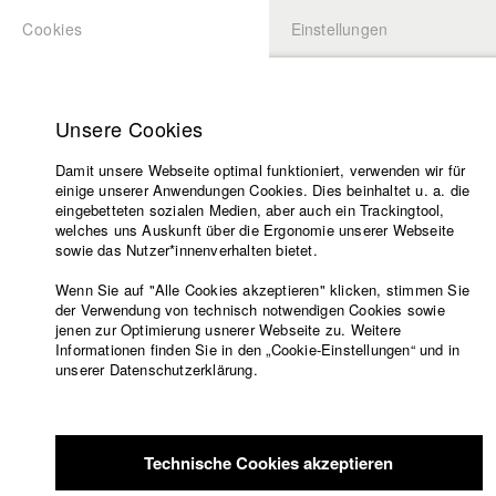
Cookies
Einstellungen
BEWERBUNG
LOGIN
Startseite
Hochschule
Unsere Cookies
Lehrangebot
Damit unsere Webseite optimal funktioniert, verwenden wir für
Lehrende
einige unserer Anwendungen Cookies. Dies beinhaltet u. a. die
Filme
eingebetteten sozialen Medien, aber auch ein Trackingtool,
welches uns Auskunft über die Ergonomie unserer Webseite
Presse
sowie das Nutzer*innenverhalten bietet.
Freundeskreis
Wenn Sie auf "Alle Cookies akzeptieren" klicken, stimmen Sie
Service
der Verwendung von technisch notwendigen Cookies sowie
jenen zur Optimierung usnerer Webseite zu. Weitere
Informationen finden Sie in den „Cookie-Einstellungen“ und in
unserer Datenschutzerklärung.
Englisch
Startseite
Facebook
Bewerbung
Übersicht
meineHFF
Portfolio
Kontakt
Vorlesungsverzeichnis
Technische Cookies akzeptieren
Code of
Nikita (Mykyta) Gibalenko
Conduct
Abt. III - Kino- und Fernsehfilm