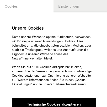
Cookies
Einstellungen
BEWERBUNG
LOGIN
Startseite
Hochschule
Unsere Cookies
Lehrangebot
Damit unsere Webseite optimal funktioniert, verwenden
Lehrende
Studierende / Alumni
wir für einige unserer Anwendungen Cookies. Dies
Filme
beinhaltet u. a. die eingebetteten sozialen Medien, aber
auch ein Trackingtool, welches uns Auskunft über die
Presse
Ergonomie unserer Webseite sowie das
Katharina Ludwig
Freundeskreis
Nutzer*innenverhalten bietet.
Service
Wenn Sie auf "Alle Cookies akzeptieren" klicken,
Abt. III - Kino- und Fernsehfilm |
Jahrgang 2007
stimmen Sie der Verwendung von technisch notwendigen
Cookies sowie jenen zur Optimierung usnerer Webseite
zu. Weitere Informationen finden Sie in den „Cookie-
Englisch
Startseite
Einstellungen“ und in unserer Datenschutzerklärung.
Moritz Hoffmann
Facebook
Bewerbung
Kontakt
Vorlesungsverzeichnis
Abt. III - Kino- und Fernsehfilm |
Jahrgang 2021
Code of
Technische Cookies akzeptieren
Conduct