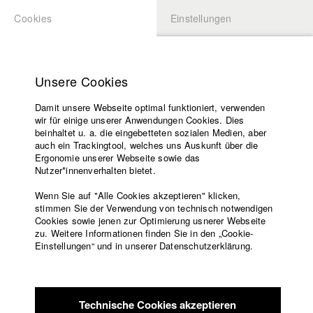
Cookies
Einstellungen
BEWERBUNG
LOGIN
Startseite
Hochschule
Unsere Cookies
Lehrangebot
Damit unsere Webseite optimal funktioniert, verwenden
Lehrende
Studierende / Alumni
wir für einige unserer Anwendungen Cookies. Dies
Filme
beinhaltet u. a. die eingebetteten sozialen Medien, aber
auch ein Trackingtool, welches uns Auskunft über die
Presse
Ergonomie unserer Webseite sowie das
Katharina Ludwig
Freundeskreis
Nutzer*innenverhalten bietet.
Service
Wenn Sie auf "Alle Cookies akzeptieren" klicken,
Abt. III - Kino- und Fernsehfilm |
Jahrgang 2007
stimmen Sie der Verwendung von technisch notwendigen
Cookies sowie jenen zur Optimierung usnerer Webseite
zu. Weitere Informationen finden Sie in den „Cookie-
Englisch
Startseite
Einstellungen“ und in unserer Datenschutzerklärung.
Moritz Hoffmann
Facebook
Bewerbung
Kontakt
Vorlesungsverzeichnis
Abt. III - Kino- und Fernsehfilm |
Jahrgang 2021
Code of
Technische Cookies akzeptieren
Conduct