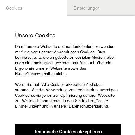
Cookies
Einstellungen
BEWERBUNG
LOGIN
Startseite
Hochschule
Unsere Cookies
Lehrangebot
Damit unsere Webseite optimal funktioniert, verwenden
Lehrende
Studierende / Alumni
wir für einige unserer Anwendungen Cookies. Dies
Filme
beinhaltet u. a. die eingebetteten sozialen Medien, aber
auch ein Trackingtool, welches uns Auskunft über die
Presse
Ergonomie unserer Webseite sowie das
Katharina Ludwig
Freundeskreis
Nutzer*innenverhalten bietet.
Service
Wenn Sie auf "Alle Cookies akzeptieren" klicken,
Abt. III - Kino- und Fernsehfilm |
Jahrgang 2007
stimmen Sie der Verwendung von technisch notwendigen
Cookies sowie jenen zur Optimierung usnerer Webseite
zu. Weitere Informationen finden Sie in den „Cookie-
Englisch
Startseite
Einstellungen“ und in unserer Datenschutzerklärung.
Moritz Hoffmann
Facebook
Bewerbung
Kontakt
Vorlesungsverzeichnis
Abt. III - Kino- und Fernsehfilm |
Jahrgang 2021
Code of
Technische Cookies akzeptieren
Conduct