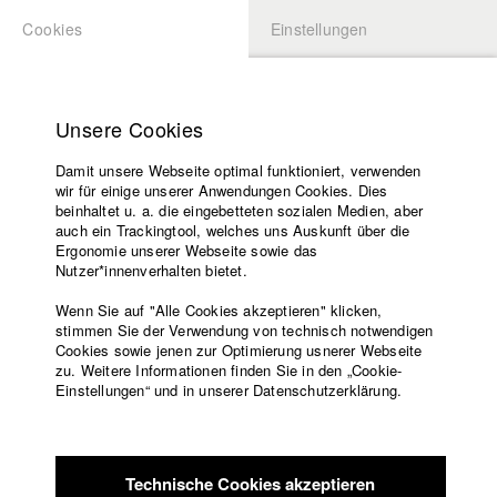
Cookies
Einstellungen
BEWERBUNG
LOGIN
Startseite
Hochschule
Unsere Cookies
Lehrangebot
Damit unsere Webseite optimal funktioniert, verwenden
Lehrende
Studierende / Alumni
wir für einige unserer Anwendungen Cookies. Dies
Filme
beinhaltet u. a. die eingebetteten sozialen Medien, aber
auch ein Trackingtool, welches uns Auskunft über die
Presse
Ergonomie unserer Webseite sowie das
Katharina Ludwig
Freundeskreis
Nutzer*innenverhalten bietet.
Service
Wenn Sie auf "Alle Cookies akzeptieren" klicken,
Abt. III - Kino- und Fernsehfilm |
Jahrgang 2007
stimmen Sie der Verwendung von technisch notwendigen
Cookies sowie jenen zur Optimierung usnerer Webseite
zu. Weitere Informationen finden Sie in den „Cookie-
Englisch
Startseite
Einstellungen“ und in unserer Datenschutzerklärung.
Moritz Hoffmann
Facebook
Bewerbung
Kontakt
Vorlesungsverzeichnis
Abt. III - Kino- und Fernsehfilm |
Jahrgang 2021
Code of
Technische Cookies akzeptieren
Conduct