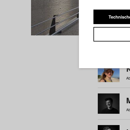
Technisch
Studiere
a
b
c
d
e
f
Ab
Ab