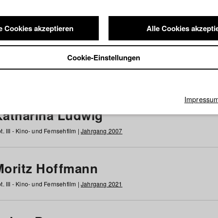
e Cookies akzeptieren
Alle Cookies akzepti
nde / Alumni
Cookie-Einstellungen
g
h
i
j
k
l
m
n
o
p
q
r
s
t
u
v
w
x
y
z
Alle
Impressu
Katharina Ludwig
t. III - Kino- und Fernsehfilm |
Jahrgang 2007
Moritz Hoffmann
t. III - Kino- und Fernsehfilm |
Jahrgang 2021