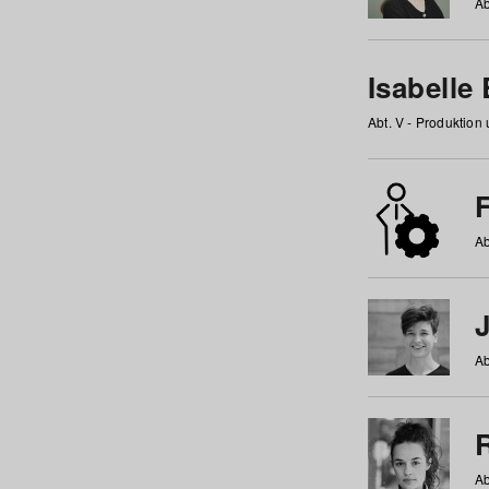
Ab
Isabelle
Abt. V - Produktion
F
Ab
Ab
Ab