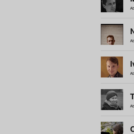
Ab
N
Ab
Ab
Ab