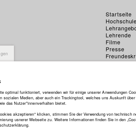
Startseite
Hochschul
Lehrangeb
Lehrende
Filme
Presse
ngen
Freundeskr
Service
s
e optimal funktioniert, verwenden wir für einige unserer Anwendungen Cook
ten sozialen Medien, aber auch ein Trackingtool, welches uns Auskunft übe
ie das Nutzer*innenverhalten bietet.
Cookies akzeptieren" klicken, stimmen Sie der Verwendung von technisch 
mierung usnerer Webseite zu. Weitere Informationen finden Sie in den „Coo
schutzerklärung.