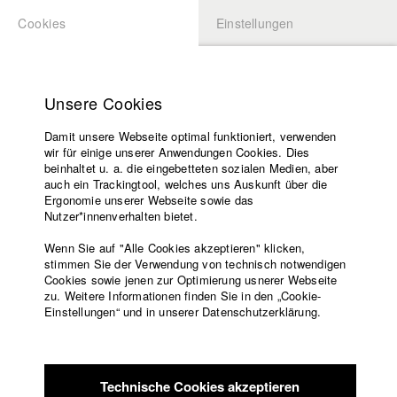
Cookies
Einstellungen
BEWERBUNG
LOGIN
Startseite
Hochschule
Unsere Cookies
Lehrangebot
Damit unsere Webseite optimal funktioniert, verwenden
Lehrende
Studierende / Alumni
wir für einige unserer Anwendungen Cookies. Dies
Filme
beinhaltet u. a. die eingebetteten sozialen Medien, aber
auch ein Trackingtool, welches uns Auskunft über die
Presse
Ergonomie unserer Webseite sowie das
Katharina Ludwig
Freundeskreis
Nutzer*innenverhalten bietet.
Service
Wenn Sie auf "Alle Cookies akzeptieren" klicken,
Abt. III - Kino- und Fernsehfilm |
Jahrgang 2007
stimmen Sie der Verwendung von technisch notwendigen
Cookies sowie jenen zur Optimierung usnerer Webseite
zu. Weitere Informationen finden Sie in den „Cookie-
Englisch
Startseite
Einstellungen“ und in unserer Datenschutzerklärung.
Moritz Hoffmann
Facebook
Bewerbung
Kontakt
Vorlesungsverzeichnis
Abt. III - Kino- und Fernsehfilm |
Jahrgang 2021
Code of
Technische Cookies akzeptieren
Conduct