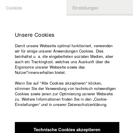
Cookies
Einstellungen
BEWERBUNG
LOGIN
Startseite
Hochschule
Unsere Cookies
Lehrangebot
Damit unsere Webseite optimal funktioniert, verwenden
Lehrende
Studierende / Alumni
wir für einige unserer Anwendungen Cookies. Dies
Filme
beinhaltet u. a. die eingebetteten sozialen Medien, aber
auch ein Trackingtool, welches uns Auskunft über die
Presse
Ergonomie unserer Webseite sowie das
Katharina Ludwig
Freundeskreis
Nutzer*innenverhalten bietet.
Service
Wenn Sie auf "Alle Cookies akzeptieren" klicken,
Abt. III - Kino- und Fernsehfilm |
Jahrgang 2007
stimmen Sie der Verwendung von technisch notwendigen
Cookies sowie jenen zur Optimierung usnerer Webseite
zu. Weitere Informationen finden Sie in den „Cookie-
Englisch
Startseite
Einstellungen“ und in unserer Datenschutzerklärung.
Moritz Hoffmann
Facebook
Bewerbung
Kontakt
Vorlesungsverzeichnis
Abt. III - Kino- und Fernsehfilm |
Jahrgang 2021
Code of
Technische Cookies akzeptieren
Conduct