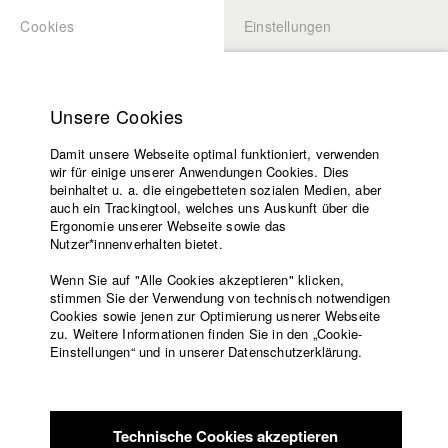
Cookies
Einstellungen
BEWERBUNG
LOGIN
Startseite
Hochschule
Unsere Cookies
Lehrangebot
Damit unsere Webseite optimal funktioniert, verwenden
Lehrende
Studierende / Alumni
wir für einige unserer Anwendungen Cookies. Dies
Filme
beinhaltet u. a. die eingebetteten sozialen Medien, aber
auch ein Trackingtool, welches uns Auskunft über die
Presse
Ergonomie unserer Webseite sowie das
Katharina Ludwig
Freundeskreis
Nutzer*innenverhalten bietet.
Service
Wenn Sie auf "Alle Cookies akzeptieren" klicken,
Abt. III - Kino- und Fernsehfilm |
Jahrgang 2007
stimmen Sie der Verwendung von technisch notwendigen
Cookies sowie jenen zur Optimierung usnerer Webseite
zu. Weitere Informationen finden Sie in den „Cookie-
Englisch
Startseite
Einstellungen“ und in unserer Datenschutzerklärung.
Moritz Hoffmann
Facebook
Bewerbung
Kontakt
Vorlesungsverzeichnis
Abt. III - Kino- und Fernsehfilm |
Jahrgang 2021
Code of
Technische Cookies akzeptieren
Conduct