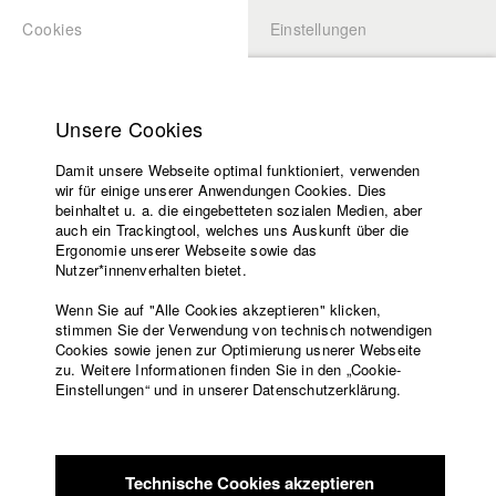
Cookies
Einstellungen
BEWERBUNG
LOGIN
Startseite
Hochschule
Unsere Cookies
Lehrangebot
Damit unsere Webseite optimal funktioniert, verwenden
Lehrende
Studierende / Alumni
wir für einige unserer Anwendungen Cookies. Dies
Filme
beinhaltet u. a. die eingebetteten sozialen Medien, aber
auch ein Trackingtool, welches uns Auskunft über die
Presse
Ergonomie unserer Webseite sowie das
Katharina Ludwig
Freundeskreis
Nutzer*innenverhalten bietet.
Service
Wenn Sie auf "Alle Cookies akzeptieren" klicken,
Abt. III - Kino- und Fernsehfilm |
Jahrgang 2007
stimmen Sie der Verwendung von technisch notwendigen
Cookies sowie jenen zur Optimierung usnerer Webseite
zu. Weitere Informationen finden Sie in den „Cookie-
Englisch
Startseite
Einstellungen“ und in unserer Datenschutzerklärung.
Moritz Hoffmann
Facebook
Bewerbung
Kontakt
Vorlesungsverzeichnis
Abt. III - Kino- und Fernsehfilm |
Jahrgang 2021
Code of
Technische Cookies akzeptieren
Conduct