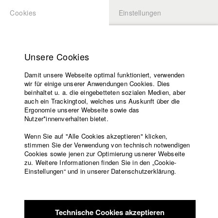
Cookies
Einstellungen
BEWERBUNG
LOGIN
Startseite
Hochschule
Unsere Cookies
Lehrangebot
Damit unsere Webseite optimal funktioniert, verwenden
Lehrende
Studierende / Alumni
wir für einige unserer Anwendungen Cookies. Dies
Filme
beinhaltet u. a. die eingebetteten sozialen Medien, aber
auch ein Trackingtool, welches uns Auskunft über die
Presse
Ergonomie unserer Webseite sowie das
Katharina Ludwig
Freundeskreis
Nutzer*innenverhalten bietet.
Service
Wenn Sie auf "Alle Cookies akzeptieren" klicken,
Abt. III - Kino- und Fernsehfilm |
Jahrgang 2007
stimmen Sie der Verwendung von technisch notwendigen
Cookies sowie jenen zur Optimierung usnerer Webseite
zu. Weitere Informationen finden Sie in den „Cookie-
Englisch
Startseite
Einstellungen“ und in unserer Datenschutzerklärung.
Moritz Hoffmann
Facebook
Bewerbung
Kontakt
Vorlesungsverzeichnis
Abt. III - Kino- und Fernsehfilm |
Jahrgang 2021
Code of
Technische Cookies akzeptieren
Conduct