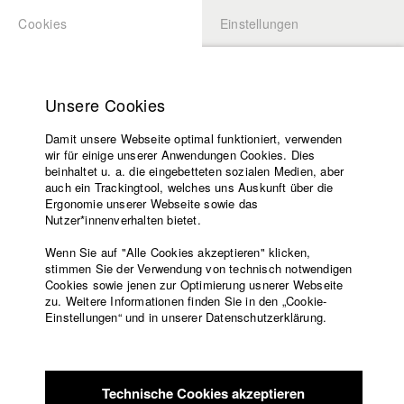
Cookies
Einstellungen
BEWERBUNG
LOGIN
Startseite
Hochschule
Unsere Cookies
Lehrangebot
Damit unsere Webseite optimal funktioniert, verwenden
Lehrende
Studierende / Alumni
wir für einige unserer Anwendungen Cookies. Dies
Filme
beinhaltet u. a. die eingebetteten sozialen Medien, aber
auch ein Trackingtool, welches uns Auskunft über die
Presse
Ergonomie unserer Webseite sowie das
Katharina Ludwig
Freundeskreis
Nutzer*innenverhalten bietet.
Service
Wenn Sie auf "Alle Cookies akzeptieren" klicken,
Abt. III - Kino- und Fernsehfilm |
Jahrgang 2007
stimmen Sie der Verwendung von technisch notwendigen
Cookies sowie jenen zur Optimierung usnerer Webseite
zu. Weitere Informationen finden Sie in den „Cookie-
Englisch
Startseite
Einstellungen“ und in unserer Datenschutzerklärung.
Moritz Hoffmann
Facebook
Bewerbung
Kontakt
Vorlesungsverzeichnis
Abt. III - Kino- und Fernsehfilm |
Jahrgang 2021
Code of
Technische Cookies akzeptieren
Conduct