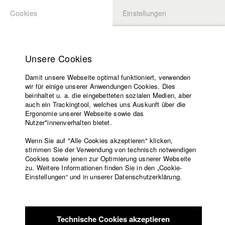
Cookies
Einstellungen
BEWERBUNG
LOGIN
Startseite
Hochschule
Unsere Cookies
Lehrangebot
Damit unsere Webseite optimal funktioniert, verwenden
Lehrende
Studierende / Alumni
wir für einige unserer Anwendungen Cookies. Dies
Filme
beinhaltet u. a. die eingebetteten sozialen Medien, aber
auch ein Trackingtool, welches uns Auskunft über die
Presse
Ergonomie unserer Webseite sowie das
Katharina Ludwig
Freundeskreis
Nutzer*innenverhalten bietet.
Service
Wenn Sie auf "Alle Cookies akzeptieren" klicken,
Abt. III - Kino- und Fernsehfilm |
Jahrgang 2007
stimmen Sie der Verwendung von technisch notwendigen
Cookies sowie jenen zur Optimierung usnerer Webseite
zu. Weitere Informationen finden Sie in den „Cookie-
Englisch
Startseite
Einstellungen“ und in unserer Datenschutzerklärung.
Moritz Hoffmann
Facebook
Bewerbung
Kontakt
Vorlesungsverzeichnis
Abt. III - Kino- und Fernsehfilm |
Jahrgang 2021
Code of
Technische Cookies akzeptieren
Conduct