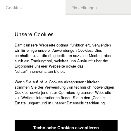
Cookies
Einstellungen
BEWERBUNG
LOGIN
Startseite
Hochschule
Unsere Cookies
Lehrangebot
Damit unsere Webseite optimal funktioniert, verwenden
Lehrende
Studierende / Alumni
wir für einige unserer Anwendungen Cookies. Dies
Filme
beinhaltet u. a. die eingebetteten sozialen Medien, aber
auch ein Trackingtool, welches uns Auskunft über die
Presse
Ergonomie unserer Webseite sowie das
Katharina Ludwig
Freundeskreis
Nutzer*innenverhalten bietet.
Service
Wenn Sie auf "Alle Cookies akzeptieren" klicken,
Abt. III - Kino- und Fernsehfilm |
Jahrgang 2007
stimmen Sie der Verwendung von technisch notwendigen
Cookies sowie jenen zur Optimierung usnerer Webseite
zu. Weitere Informationen finden Sie in den „Cookie-
Englisch
Startseite
Einstellungen“ und in unserer Datenschutzerklärung.
Moritz Hoffmann
Facebook
Bewerbung
Kontakt
Vorlesungsverzeichnis
Abt. III - Kino- und Fernsehfilm |
Jahrgang 2021
Code of
Technische Cookies akzeptieren
Conduct