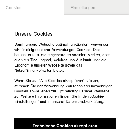
Cookies
Einstellungen
BEWERBUNG
LOGIN
Startseite
Hochschule
Unsere Cookies
Lehrangebot
Damit unsere Webseite optimal funktioniert, verwenden
Lehrende
Studierende / Alumni
wir für einige unserer Anwendungen Cookies. Dies
Filme
beinhaltet u. a. die eingebetteten sozialen Medien, aber
auch ein Trackingtool, welches uns Auskunft über die
Presse
Ergonomie unserer Webseite sowie das
Katharina Ludwig
Freundeskreis
Nutzer*innenverhalten bietet.
Service
Wenn Sie auf "Alle Cookies akzeptieren" klicken,
Abt. III - Kino- und Fernsehfilm |
Jahrgang 2007
stimmen Sie der Verwendung von technisch notwendigen
Cookies sowie jenen zur Optimierung usnerer Webseite
zu. Weitere Informationen finden Sie in den „Cookie-
Englisch
Startseite
Einstellungen“ und in unserer Datenschutzerklärung.
Moritz Hoffmann
Facebook
Bewerbung
Kontakt
Vorlesungsverzeichnis
Abt. III - Kino- und Fernsehfilm |
Jahrgang 2021
Code of
Technische Cookies akzeptieren
Conduct