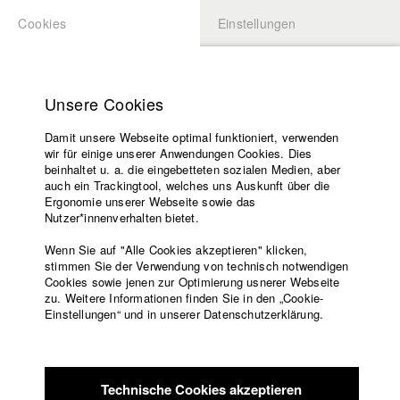
Cookies
Einstellungen
BEWERBUNG
LOGIN
Startseite
Hochschule
Unsere Cookies
Lehrangebot
Damit unsere Webseite optimal funktioniert, verwenden
Lehrende
Studierende / Alumni
wir für einige unserer Anwendungen Cookies. Dies
Filme
beinhaltet u. a. die eingebetteten sozialen Medien, aber
auch ein Trackingtool, welches uns Auskunft über die
Presse
Ergonomie unserer Webseite sowie das
Katharina Ludwig
Freundeskreis
Nutzer*innenverhalten bietet.
Service
Wenn Sie auf "Alle Cookies akzeptieren" klicken,
Abt. III - Kino- und Fernsehfilm |
Jahrgang 2007
stimmen Sie der Verwendung von technisch notwendigen
Cookies sowie jenen zur Optimierung usnerer Webseite
zu. Weitere Informationen finden Sie in den „Cookie-
Englisch
Startseite
Einstellungen“ und in unserer Datenschutzerklärung.
Moritz Hoffmann
Facebook
Bewerbung
Kontakt
Vorlesungsverzeichnis
Abt. III - Kino- und Fernsehfilm |
Jahrgang 2021
Code of
Technische Cookies akzeptieren
Conduct