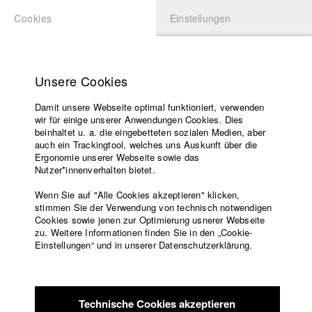
Cookies
Einstellungen
BEWERBUNG
LOGIN
Startseite
Hochschule
Unsere Cookies
Übersicht
meineHFF
Portfolio
Lehrangebot
Damit unsere Webseite optimal funktioniert, verwenden
Lehrende
Luca-Els Mauritz
wir für einige unserer Anwendungen Cookies. Dies
Filme
beinhaltet u. a. die eingebetteten sozialen Medien, aber
Abt. IV - Dokumentarfilm und Fernsehpublizistik
auch ein Trackingtool, welches uns Auskunft über die
Presse
Ergonomie unserer Webseite sowie das
Freundeskreis
Nutzer*innenverhalten bietet.
Filme in der HFF Datenbank
Service
Wenn Sie auf "Alle Cookies akzeptieren" klicken,
2025 Magos Punks
Regie: Luca-Els Mauritz, Luis Spielmann/
stimmen Sie der Verwendung von technisch notwendigen
Cookies sowie jenen zur Optimierung usnerer Webseite
EsCine
zu. Weitere Informationen finden Sie in den „Cookie-
2024 Som Doma
Regie: Luca-Els Mauritz, Lukas Mutschler/
Englisch
Startseite
Einstellungen“ und in unserer Datenschutzerklärung.
HFF München (Hochschule für Fernsehen und Film)
Facebook
Bewerbung
2024 Fishing for Arguments
Regie: Luca-Els Mauritz, Konradin
Kontakt
Vorlesungsverzeichnis
Schuchter/ HFF München (Hochschule für Fernsehen und
Code of
Film)
Technische Cookies akzeptieren
Conduct