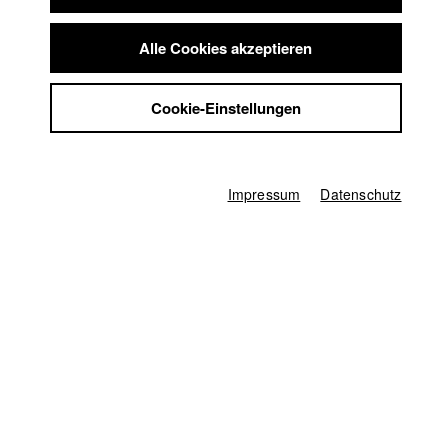
2023 Die Brieffreundin
Regie: Sarah Christina Klewes/
Summer School
solo:film GmbH
Jobs
2022 Da Unten
Regie: Jakob Linus Arnu/ HFF München
Alle Cookies akzeptieren
Kontakt
(Hochschule für Fernsehen und Film)
2022 ZeitRäume
Regie: Luca-Els Mauritz/ HFF München
StuBistroMensa
Cookie-Einstellungen
(Hochschule für Fernsehen und Film)
Datenschutzerklärung
Datensicherheit
Impressum
Impressum
Datenschutz
Startseite
Bewerbung
Vorlesungsverzeichnis
Code of Conduct
Summer School
Jobs
Kontakt
StuBistroMensa
Englisch
Datenschutzerklärung
Suche
Datensicherheit
Facebook
Impressum