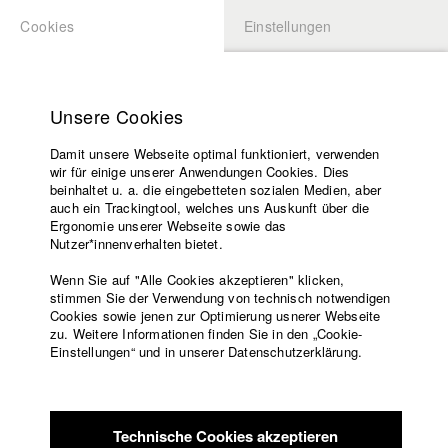
Cookies
Einstellungen
BEWERBUNG
LOGIN
Startseite
Hochschule
Unsere Cookies
Lehrangebot
Damit unsere Webseite optimal funktioniert, verwenden
Lehrende
Studierende / Alumni
wir für einige unserer Anwendungen Cookies. Dies
Filme
beinhaltet u. a. die eingebetteten sozialen Medien, aber
auch ein Trackingtool, welches uns Auskunft über die
Presse
Ergonomie unserer Webseite sowie das
Katharina Ludwig
Freundeskreis
Nutzer*innenverhalten bietet.
Service
Wenn Sie auf "Alle Cookies akzeptieren" klicken,
Abt. III - Kino- und Fernsehfilm |
Jahrgang 2007
stimmen Sie der Verwendung von technisch notwendigen
Cookies sowie jenen zur Optimierung usnerer Webseite
zu. Weitere Informationen finden Sie in den „Cookie-
Englisch
Startseite
Einstellungen“ und in unserer Datenschutzerklärung.
Moritz Hoffmann
Facebook
Bewerbung
Kontakt
Vorlesungsverzeichnis
Abt. III - Kino- und Fernsehfilm |
Jahrgang 2021
Code of
Technische Cookies akzeptieren
Conduct