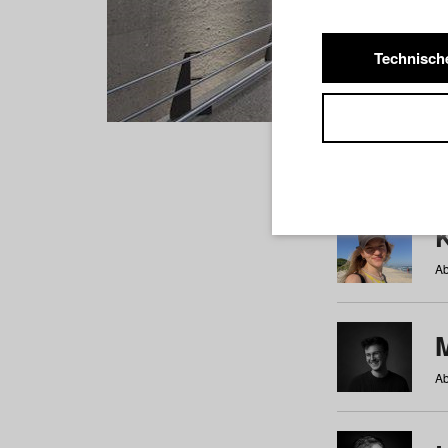
Technisch
Studiere
a
b
c
d
e
f
Ab
Ab