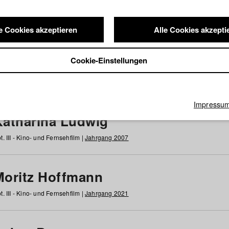
e Cookies akzeptieren
Alle Cookies akzepti
nde / Alumni
Cookie-Einstellungen
g
h
i
j
k
l
m
n
o
p
q
r
s
t
u
v
w
x
y
z
Alle
Impressu
Katharina Ludwig
t. III - Kino- und Fernsehfilm |
Jahrgang 2007
Moritz Hoffmann
t. III - Kino- und Fernsehfilm |
Jahrgang 2021