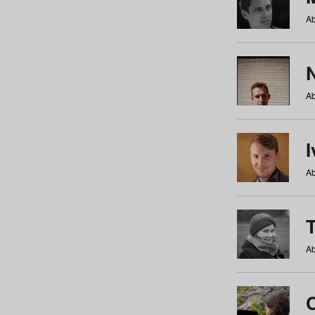
Ab
N
Ab
Ab
Ab