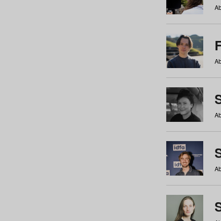
Ab
Ab
Ab
S
Ab