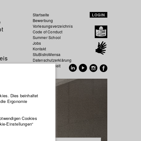
Startseite
LOGIN
e
Bewerbung
Vorlesungsverzeichnis
ot
Code of Conduct
Summer School
Jobs
Kontakt
StuBistroMensa
eis
Datenschutzerklärung
Datensicherheit
EN
DE
ies. Dies beinhaltet
r die Ergonomie
notwendigen Cookies
kie-Einstellungen“