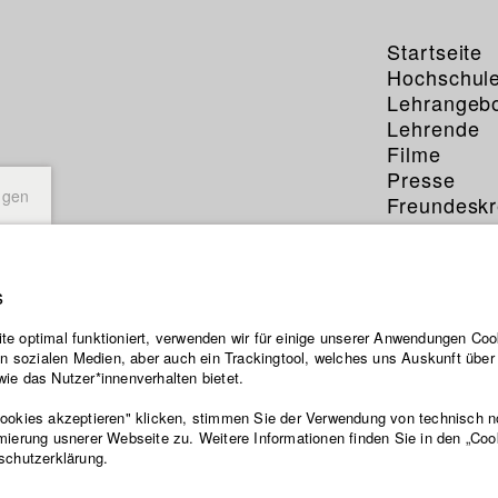
Startseite
Hochschul
Lehrangeb
Lehrende
Filme
Presse
ngen
Freundeskr
Service
s
e optimal funktioniert, verwenden wir für einige unserer Anwendungen Cook
ten sozialen Medien, aber auch ein Trackingtool, welches uns Auskunft übe
ie das Nutzer*innenverhalten bietet.
Cookies akzeptieren" klicken, stimmen Sie der Verwendung von technisch 
mierung usnerer Webseite zu. Weitere Informationen finden Sie in den „Coo
schutzerklärung.