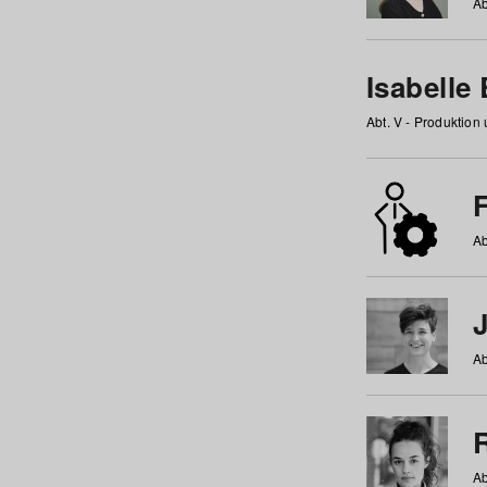
Ab
Isabelle
Abt. V - Produktion
F
Ab
Ab
Ab