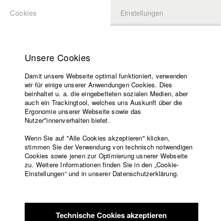
Cookies
Einstellungen
BEWERBUNG
LOGIN
Startseite
Hochschule
Unsere Cookies
Lehrangebot
Damit unsere Webseite optimal funktioniert, verwenden
Lehrende
Studierende / Alumni
wir für einige unserer Anwendungen Cookies. Dies
Filme
beinhaltet u. a. die eingebetteten sozialen Medien, aber
auch ein Trackingtool, welches uns Auskunft über die
Presse
Ergonomie unserer Webseite sowie das
Katharina Ludwig
Freundeskreis
Nutzer*innenverhalten bietet.
Service
Wenn Sie auf "Alle Cookies akzeptieren" klicken,
Abt. III - Kino- und Fernsehfilm |
Jahrgang 2007
stimmen Sie der Verwendung von technisch notwendigen
Cookies sowie jenen zur Optimierung usnerer Webseite
zu. Weitere Informationen finden Sie in den „Cookie-
Englisch
Startseite
Einstellungen“ und in unserer Datenschutzerklärung.
Moritz Hoffmann
Facebook
Bewerbung
Kontakt
Vorlesungsverzeichnis
Abt. III - Kino- und Fernsehfilm |
Jahrgang 2021
Code of
Technische Cookies akzeptieren
Conduct