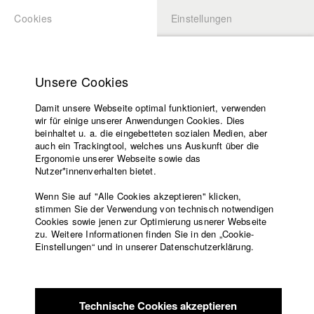
Cookies
Einstellungen
BEWERBUNG
LOGIN
Startseite
Hochschule
Unsere Cookies
Lehrangebot
Damit unsere Webseite optimal funktioniert, verwenden
Lehrende
Studierende / Alumni
wir für einige unserer Anwendungen Cookies. Dies
Filme
beinhaltet u. a. die eingebetteten sozialen Medien, aber
auch ein Trackingtool, welches uns Auskunft über die
Presse
Ergonomie unserer Webseite sowie das
Katharina Ludwig
Freundeskreis
Nutzer*innenverhalten bietet.
Service
Wenn Sie auf "Alle Cookies akzeptieren" klicken,
Abt. III - Kino- und Fernsehfilm |
Jahrgang 2007
stimmen Sie der Verwendung von technisch notwendigen
Cookies sowie jenen zur Optimierung usnerer Webseite
zu. Weitere Informationen finden Sie in den „Cookie-
Englisch
Startseite
Einstellungen“ und in unserer Datenschutzerklärung.
Moritz Hoffmann
Facebook
Bewerbung
Kontakt
Vorlesungsverzeichnis
Abt. III - Kino- und Fernsehfilm |
Jahrgang 2021
Code of
Technische Cookies akzeptieren
Conduct