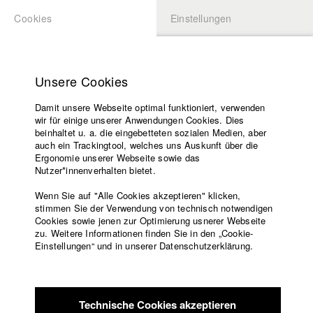
Cookies
Einstellungen
BEWERBUNG
LOGIN
Startseite
Hochschule
Unsere Cookies
Lehrangebot
Damit unsere Webseite optimal funktioniert, verwenden
Lehrende
Studierende / Alumni
wir für einige unserer Anwendungen Cookies. Dies
Filme
beinhaltet u. a. die eingebetteten sozialen Medien, aber
auch ein Trackingtool, welches uns Auskunft über die
Presse
Ergonomie unserer Webseite sowie das
Katharina Ludwig
Freundeskreis
Nutzer*innenverhalten bietet.
Service
Wenn Sie auf "Alle Cookies akzeptieren" klicken,
Abt. III - Kino- und Fernsehfilm |
Jahrgang 2007
stimmen Sie der Verwendung von technisch notwendigen
Cookies sowie jenen zur Optimierung usnerer Webseite
zu. Weitere Informationen finden Sie in den „Cookie-
Englisch
Startseite
Einstellungen“ und in unserer Datenschutzerklärung.
Moritz Hoffmann
Facebook
Bewerbung
Kontakt
Vorlesungsverzeichnis
Abt. III - Kino- und Fernsehfilm |
Jahrgang 2021
Code of
Technische Cookies akzeptieren
Conduct