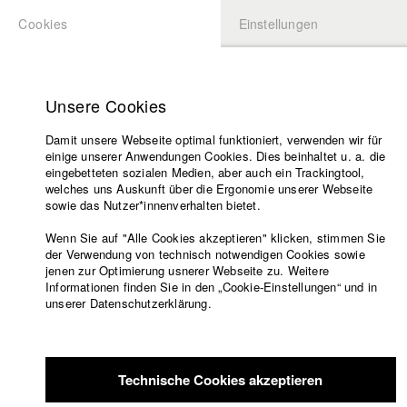
Cookies
Einstellungen
BEWERBUNG
LOGIN
Startseite
Hochschule
Unsere Cookies
Lehrangebot
Damit unsere Webseite optimal funktioniert, verwenden wir für
Lehrende
einige unserer Anwendungen Cookies. Dies beinhaltet u. a. die
Filme
eingebetteten sozialen Medien, aber auch ein Trackingtool,
welches uns Auskunft über die Ergonomie unserer Webseite
Presse
sowie das Nutzer*innenverhalten bietet.
Freundeskreis
Wenn Sie auf "Alle Cookies akzeptieren" klicken, stimmen Sie
Service
der Verwendung von technisch notwendigen Cookies sowie
jenen zur Optimierung usnerer Webseite zu. Weitere
Informationen finden Sie in den „Cookie-Einstellungen“ und in
unserer Datenschutzerklärung.
Englisch
Startseite
Facebook
Bewerbung
Übersicht
meineHFF
Portfolio
Kontakt
Vorlesungsverzeichnis
Technische Cookies akzeptieren
Code of
Catharina Lott
Conduct
Abt. III - Kino- und Fernsehfilm