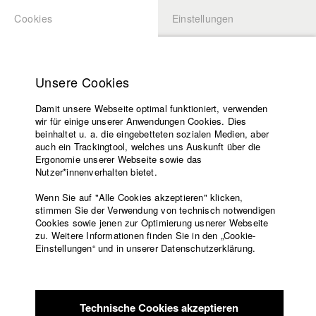
Cookies
Einstellungen
BEWERBUNG
LOGIN
Startseite
Hochschule
Unsere Cookies
Lehrangebot
Damit unsere Webseite optimal funktioniert, verwenden
Lehrende
Studierende / Alumni
wir für einige unserer Anwendungen Cookies. Dies
Filme
beinhaltet u. a. die eingebetteten sozialen Medien, aber
auch ein Trackingtool, welches uns Auskunft über die
Presse
Ergonomie unserer Webseite sowie das
Katharina Ludwig
Freundeskreis
Nutzer*innenverhalten bietet.
Service
Wenn Sie auf "Alle Cookies akzeptieren" klicken,
Abt. III - Kino- und Fernsehfilm |
Jahrgang 2007
stimmen Sie der Verwendung von technisch notwendigen
Cookies sowie jenen zur Optimierung usnerer Webseite
zu. Weitere Informationen finden Sie in den „Cookie-
Englisch
Startseite
Einstellungen“ und in unserer Datenschutzerklärung.
Moritz Hoffmann
Facebook
Bewerbung
Kontakt
Vorlesungsverzeichnis
Abt. III - Kino- und Fernsehfilm |
Jahrgang 2021
Code of
Technische Cookies akzeptieren
Conduct