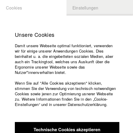
Cookies
Einstellungen
BEWERBUNG
LOGIN
Startseite
Hochschule
Unsere Cookies
Lehrangebot
Damit unsere Webseite optimal funktioniert, verwenden
Lehrende
Studierende / Alumni
wir für einige unserer Anwendungen Cookies. Dies
Filme
beinhaltet u. a. die eingebetteten sozialen Medien, aber
auch ein Trackingtool, welches uns Auskunft über die
Presse
Ergonomie unserer Webseite sowie das
Katharina Ludwig
Freundeskreis
Nutzer*innenverhalten bietet.
Service
Wenn Sie auf "Alle Cookies akzeptieren" klicken,
Abt. III - Kino- und Fernsehfilm |
Jahrgang 2007
stimmen Sie der Verwendung von technisch notwendigen
Cookies sowie jenen zur Optimierung usnerer Webseite
zu. Weitere Informationen finden Sie in den „Cookie-
Englisch
Startseite
Einstellungen“ und in unserer Datenschutzerklärung.
Moritz Hoffmann
Facebook
Bewerbung
Kontakt
Vorlesungsverzeichnis
Abt. III - Kino- und Fernsehfilm |
Jahrgang 2021
Code of
Technische Cookies akzeptieren
Conduct