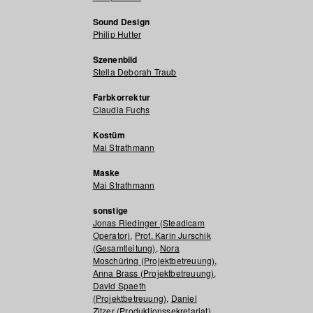
Sound Design
Philip Hutter
Szenenbild
Stella Deborah Traub
Farbkorrektur
Claudia Fuchs
Kostüm
Mai Strathmann
Maske
Mai Strathmann
sonstige
Jonas Riedinger (Steadicam
Operator)
,
Prof. Karin Jurschik
(Gesamtleitung)
,
Nora
Moschüring (Projektbetreuung)
,
Anna Brass (Projektbetreuung)
,
David Spaeth
(Projektbetreuung)
,
Daniel
Zitzer (Produktionssekretariat)
,