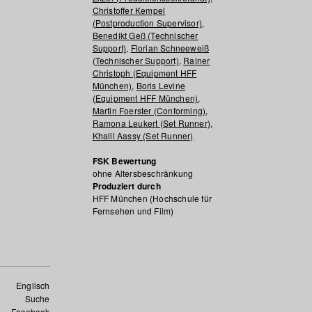
Christoffer Kempel
(Postproduction Supervisor)
,
Benedikt Geß (Technischer
Support)
,
Florian Schneeweiß
(Technischer Support)
,
Rainer
Christoph (Equipment HFF
München)
,
Boris Levine
(Equipment HFF München)
,
Martin Foerster (Conforming)
,
Ramona Leukert (Set Runner)
,
Khalil Aassy (Set Runner)
FSK Bewertung
ohne Altersbeschränkung
Produziert durch
HFF München (Hochschule für
Fernsehen und Film)
Englisch
Suche
Facebook