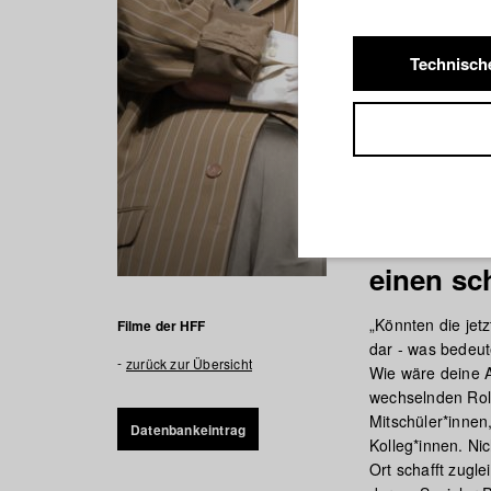
Technisch
State of
einen sc
„Könnten die jet
Filme der HFF
dar - was bedeut
zurück zur Übersicht
Wie wäre deine A
wechselnden Roll
Mitschüler*innen
Datenbankeintrag
Kolleg*innen. Ni
Ort schafft zugl