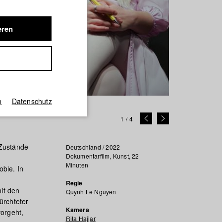
eren
m
Datenschutz
e
1
/
4
 Zustände
Deutschland / 2022
Dokumentarfilm, Kunst, 22
Minuten
obie. In
Regie
it den
Quynh Le Nguyen
ürchteter
Kamera
vorgeht,
Rita Hajjar