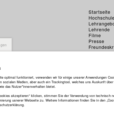
Startseite
Hochschul
Lehrangeb
Lehrende
Filme
Presse
ngen
Freundeskr
Service
s
e optimal funktioniert, verwenden wir für einige unserer Anwendungen Cook
ten sozialen Medien, aber auch ein Trackingtool, welches uns Auskunft übe
ie das Nutzer*innenverhalten bietet.
Cookies akzeptieren" klicken, stimmen Sie der Verwendung von technisch 
mierung usnerer Webseite zu. Weitere Informationen finden Sie in den „Coo
schutzerklärung.