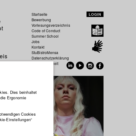
Startseite
LOGIN
e
Bewerbung
Vorlesungsverzeichnis
ot
Code of Conduct
Summer School
Jobs
Kontakt
StuBistroMensa
eis
Datenschutzerklärung
Datensicherheit
EN
DE
ies. Dies beinhaltet
r die Ergonomie
notwendigen Cookies
kie-Einstellungen“