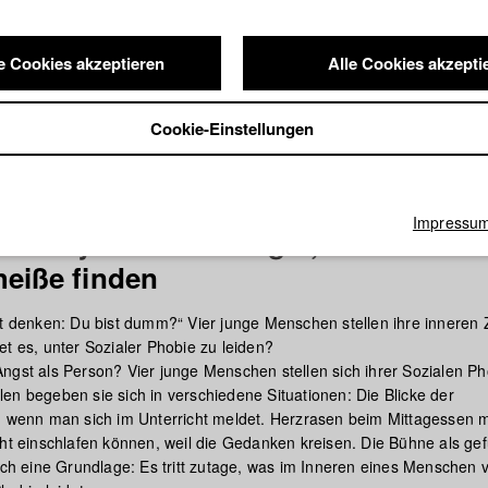
e Cookies akzeptieren
Alle Cookies akzepti
Cookie-Einstellungen
Impressu
 Anxiety. Oder die Angst, dass ander
heiße finden
zt denken: Du bist dumm?“ Vier junge Menschen stellen ihre inneren
et es, unter Sozialer Phobie zu leiden?
ngst als Person? Vier junge Menschen stellen sich ihrer Sozialen Ph
en begeben sie sich in verschiedene Situationen: Die Blicke der
, wenn man sich im Unterricht meldet. Herzrasen beim Mittagessen m
cht einschlafen können, weil die Gedanken kreisen. Die Bühne als gef
eich eine Grundlage: Es tritt zutage, was im Inneren eines Menschen 