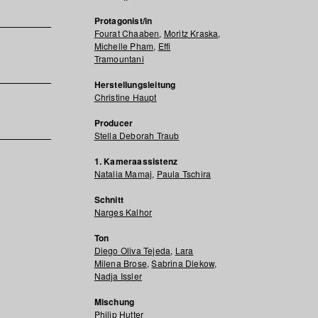
Protagonist/in
Fourat Chaaben
,
Moritz Kraska
,
Michelle Pham
,
Effi
Tramountani
Herstellungsleitung
Christine Haupt
Producer
Stella Deborah Traub
1. Kameraassistenz
Natalia Mamaj
,
Paula Tschira
Schnitt
Narges Kalhor
Ton
Diego Oliva Tejeda
,
Lara
Milena Brose
,
Sabrina Diekow
,
Nadja Issler
Mischung
Philip Hutter