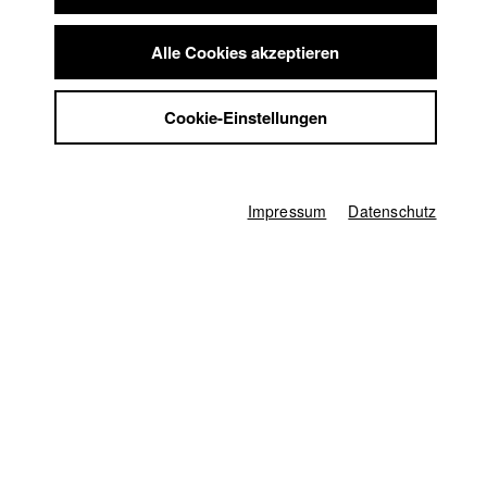
beginnt, wird für die beiden an dem Abend
Summer School
von Martins Junggesellenabschied bald zum
Jobs
Alle Cookies akzeptieren
Überwachungsinstrument und Lügendetektor.
Kontakt
StuBistroMensa
Cookie-Einstellungen
Deutschland / 2018
Datenschutzerklärung
19 Minuten
Datensicherheit
Impressum
Regie
Lisa Reich
Impressum
Datenschutz
Drehbuch
Josef Zeller
,
David Benke
,
Maya Duftschmid
Kamera
Felix Riedelsheimer
Herstellungsleitung
Hans-Joachim Köglmeier
Producer
Emilia Möbus
Schnitt