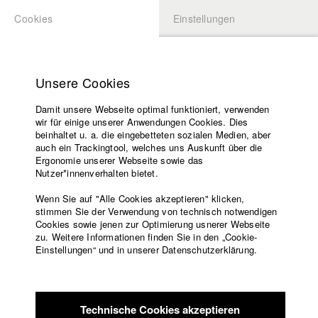
Cookies
Einstellungen
BEWERBUNG
LOGIN
Startseite
Hochschule
Unsere Cookies
Lehrangebot
Damit unsere Webseite optimal funktioniert, verwenden
Lehrende
wir für einige unserer Anwendungen Cookies. Dies
Filme
beinhaltet u. a. die eingebetteten sozialen Medien, aber
auch ein Trackingtool, welches uns Auskunft über die
Presse
Ergonomie unserer Webseite sowie das
Freundeskreis
Nutzer*innenverhalten bietet.
zurück zur Übersicht
Datenbankeintrag
Service
Wenn Sie auf "Alle Cookies akzeptieren" klicken,
stimmen Sie der Verwendung von technisch notwendigen
Impuls
Cookies sowie jenen zur Optimierung usnerer Webseite
zu. Weitere Informationen finden Sie in den „Cookie-
Englisch
Startseite
Einstellungen“ und in unserer Datenschutzerklärung.
Katrin und Martin sind frisch verlobt. Weil normale
Facebook
Bewerbung
Verlobungsringe langweilig sind, trägt das
Kontakt
Vorlesungsverzeichnis
glückliche Paar von heute Heartbeat-Ringe, die den Partner
Code of
den Herzschlag des jeweils anderen
Technische Cookies akzeptieren
Conduct
spüren lassen. Was als romantischer Vertrauensbeweis