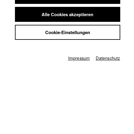
Diese Welt wird untergehen. Evelyn weiß das...
Summer School
Jobs
Alle Cookies akzeptieren
Kontakt
Deutschland / 2019
Dokumentarfilm, 16 Minuten
StuBistroMensa
Cookie-Einstellungen
Datenschutzerklärung
Regie
Datensicherheit
Kilian Armando Friedrich
Impressum
Kamera
Impressum
Datenschutz
Jacob Kohl
Protagonist/in
Evelyn Lueth (Zeitungsträgerin)
Herstellungsleitung
Christine Haupt
Producer
Moritz Schnack
Produktionsassistenz
Felix Rappsilber
,
Marlon Hofmann
Sound Design