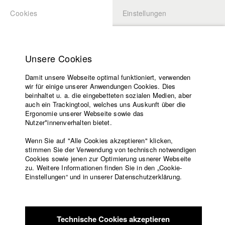
Cookies
Einstellungen
BEWERBUNG
LOGIN
Startseite
zurück zur Übersicht
Datenbankeintrag
Hochschule
Unsere Cookies
Lehrangebot
Fenster
Damit unsere Webseite optimal funktioniert, verwenden
Lehrende
wir für einige unserer Anwendungen Cookies. Dies
Filme
beinhaltet u. a. die eingebetteten sozialen Medien, aber
auch ein Trackingtool, welches uns Auskunft über die
Presse
Deutschland / 2012
Ergonomie unserer Webseite sowie das
10 Minuten
Freundeskreis
Nutzer*innenverhalten bietet.
Service
Regie
Wenn Sie auf "Alle Cookies akzeptieren" klicken,
Diana Andriotis
stimmen Sie der Verwendung von technisch notwendigen
Cookies sowie jenen zur Optimierung usnerer Webseite
Kamera
zu. Weitere Informationen finden Sie in den „Cookie-
Englisch
Startseite
Moritz Rautenberg
Einstellungen“ und in unserer Datenschutzerklärung.
Facebook
Bewerbung
Protagonist/in
Kontakt
Vorlesungsverzeichnis
Elisa Nadal
Code of
Technische Cookies akzeptieren
Regieassistenz
Conduct