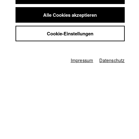
Lea Jäger
Summer School
Jobs
Herstellungsleitung
Alle Cookies akzeptieren
Anna Katharina Brehm
Kontakt
StuBistroMensa
Produktionsleiter/in
Cookie-Einstellungen
Benedikt Weber
Datenschutzerklärung
Datensicherheit
Aufnahmeleitung
Impressum
Florian Weber
Impressum
Datenschutz
1. Kameraassistenz
Dominik Pache
Ton
Gregor Koppenburg
Oberbeleuchter/in
Julia Swoboda
sonstige
Prof. Michael Gutmann (Gesamtleitung)
,
Thomas Hertel (Fahrer)
,
Yuval
Tzafrir (Schnittbetreuer)
Produziert durch