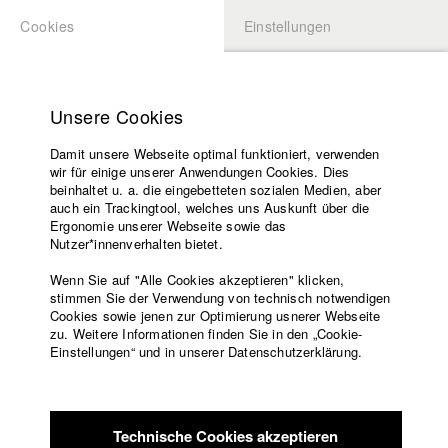
Cookies
Einstellungen
BEWERBUNG
LOGIN
Startseite
Hochschule
Unsere Cookies
Lehrangebot
Damit unsere Webseite optimal funktioniert, verwenden
Lehrende
wir für einige unserer Anwendungen Cookies. Dies
Filme
beinhaltet u. a. die eingebetteten sozialen Medien, aber
auch ein Trackingtool, welches uns Auskunft über die
Presse
Ergonomie unserer Webseite sowie das
Freundeskreis
Nutzer*innenverhalten bietet.
zurück zur Übersicht
Datenbankeintrag
Service
Wenn Sie auf "Alle Cookies akzeptieren" klicken,
stimmen Sie der Verwendung von technisch notwendigen
Bumpy Night
Cookies sowie jenen zur Optimierung usnerer Webseite
zu. Weitere Informationen finden Sie in den „Cookie-
Englisch
Startseite
Einstellungen“ und in unserer Datenschutzerklärung.
Auf einer WG-Party begegnet der Theaterschauspieler Jonas
Facebook
Bewerbung
seinem Ex-Freund Anton wieder. Jetzt heißt es dem
Kontakt
Vorlesungsverzeichnis
Trennungsschmerz zu trotzen und die Haltung zu bewahren.
Code of
Doch für den exzentrischen, jungen Mann, der keinen
Technische Cookies akzeptieren
Conduct
Unterschied macht zwischen Bühne und Leben, gerät der