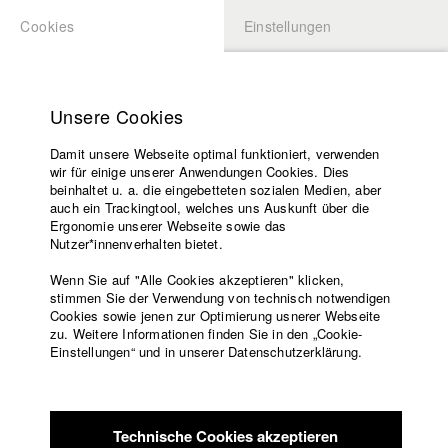
Cookies
Einstellungen
BEWERBUNG
LOGIN
Startseite
Hochschule
Unsere Cookies
Lehrangebot
Damit unsere Webseite optimal funktioniert, verwenden
Lehrende
wir für einige unserer Anwendungen Cookies. Dies
Filme
beinhaltet u. a. die eingebetteten sozialen Medien, aber
auch ein Trackingtool, welches uns Auskunft über die
Presse
Ergonomie unserer Webseite sowie das
Freundeskreis
Nutzer*innenverhalten bietet.
zurück zur Übersicht
Datenbankeintrag
Service
Wenn Sie auf "Alle Cookies akzeptieren" klicken,
stimmen Sie der Verwendung von technisch notwendigen
ANTHRO-PAUSE
Cookies sowie jenen zur Optimierung usnerer Webseite
zu. Weitere Informationen finden Sie in den „Cookie-
Englisch
Startseite
Einstellungen“ und in unserer Datenschutzerklärung.
Im “Deutschen Herbst” macht sich Helmut Höge mit einem
Facebook
Bewerbung
Pferd auf, um zu Fuß durch Deutschland zu reisen. Beim
Kontakt
Vorlesungsverzeichnis
TUNIX-Kongress, den die Berliner Sponti-Szene veranstaltet,
Code of
fordert er, man solle doch die Parolen vom Abhauen aus der
Technische Cookies akzeptieren
Conduct
deutschen Gesellschaft ernst meinen. Seit Anfang der 2000er