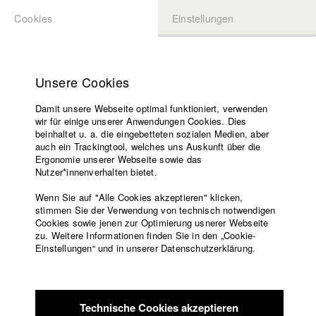
Cookies
Einstellungen
BEWERBUNG
LOGIN
Startseite
Hochschule
Unsere Cookies
Lehrangebot
Damit unsere Webseite optimal funktioniert, verwenden
Lehrende
wir für einige unserer Anwendungen Cookies. Dies
Filme
beinhaltet u. a. die eingebetteten sozialen Medien, aber
auch ein Trackingtool, welches uns Auskunft über die
Presse
Ergonomie unserer Webseite sowie das
Freundeskreis
Nutzer*innenverhalten bietet.
zurück zur Übersicht
Datenbankeintrag
Service
Wenn Sie auf "Alle Cookies akzeptieren" klicken,
stimmen Sie der Verwendung von technisch notwendigen
Anatomie des Weggehens
Cookies sowie jenen zur Optimierung usnerer Webseite
zu. Weitere Informationen finden Sie in den „Cookie-
Englisch
Startseite
Einstellungen“ und in unserer Datenschutzerklärung.
ANATOMIE DES WEGGEHENS begleitet eine nach
Facebook
Bewerbung
Deutschland emigrierte rumänische Familie auf dem Weg in
Kontakt
Vorlesungsverzeichnis
ihre Vergangenheit: das Rumänien Ende der 80er Jahre –
Code of
eine Welt der latenten Angst und des ständigen Ringens ums
Technische Cookies akzeptieren
Conduct
Überleben. Die Geschichte führt zurück zu den Ursprüngen