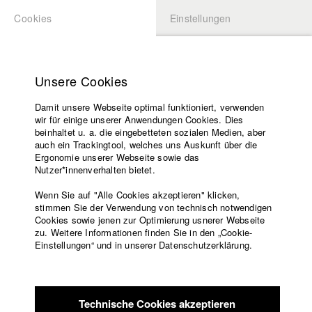
Cookies
Einstellungen
BEWERBUNG
LOGIN
Startseite
Hochschule
Unsere Cookies
Lehrangebot
Damit unsere Webseite optimal funktioniert, verwenden
Lehrende
wir für einige unserer Anwendungen Cookies. Dies
Filme
beinhaltet u. a. die eingebetteten sozialen Medien, aber
auch ein Trackingtool, welches uns Auskunft über die
Presse
Ergonomie unserer Webseite sowie das
Freundeskreis
Nutzer*innenverhalten bietet.
zurück zur Übersicht
Datenbankeintrag
Service
Wenn Sie auf "Alle Cookies akzeptieren" klicken,
stimmen Sie der Verwendung von technisch notwendigen
Allerseelen
Cookies sowie jenen zur Optimierung usnerer Webseite
zu. Weitere Informationen finden Sie in den „Cookie-
Englisch
Startseite
Einstellungen“ und in unserer Datenschutzerklärung.
Der an Schuldgefühlen und chronischen Schlafstörungen
Facebook
Bewerbung
leidende Max lernt eines Nachts die charismatische Luzie
Kontakt
Vorlesungsverzeichnis
kennen. Diese scheinbar zufällige Begegnung verändert sein
Code of
Leben radikal. Obwohl die beiden unterschiedlicher nicht sein
Technische Cookies akzeptieren
Conduct
könnten, provoziert Luzie in Max Gefühle, die ihn in