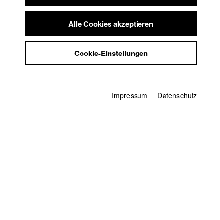
Bewegung setzen. Nur eine Nacht trennt die beiden vom
Summer School
unwiderruflichen Abschied – eine Nacht, die es in sich haben
Jobs
Alle Cookies akzeptieren
muss.
Kontakt
StuBistroMensa
Cookie-Einstellungen
2003
Datenschutzerklärung
Alternativer Content
Datensicherheit
Impressum
Regie
Markus Mörth
Impressum
Datenschutz
Produzent/in
Rachel Honegger
Drehbuch
Markus Mörth
Kamera
Stephan Vorbrugg
Darsteller/in
Tom Lass
,
Maren Gingeleit
,
Kathrin von Steinburg
Regieassistenz