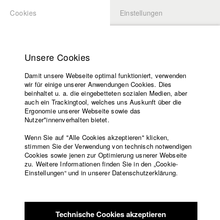
Cookies
Einstellungen
BEWERBUNG
LOGIN
Startseite
Hochschule
Unsere Cookies
Lehrangebot
Damit unsere Webseite optimal funktioniert, verwenden
Lehrende
Studierende / Alumni
wir für einige unserer Anwendungen Cookies. Dies
Filme
beinhaltet u. a. die eingebetteten sozialen Medien, aber
auch ein Trackingtool, welches uns Auskunft über die
Presse
Ergonomie unserer Webseite sowie das
Katharina Ludwig
Freundeskreis
Nutzer*innenverhalten bietet.
Service
Wenn Sie auf "Alle Cookies akzeptieren" klicken,
Abt. III - Kino- und Fernsehfilm |
Jahrgang 2007
stimmen Sie der Verwendung von technisch notwendigen
Cookies sowie jenen zur Optimierung usnerer Webseite
zu. Weitere Informationen finden Sie in den „Cookie-
Englisch
Startseite
Einstellungen“ und in unserer Datenschutzerklärung.
Moritz Hoffmann
Facebook
Bewerbung
Kontakt
Vorlesungsverzeichnis
Abt. III - Kino- und Fernsehfilm |
Jahrgang 2021
Code of
Technische Cookies akzeptieren
Conduct