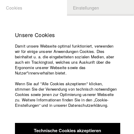
Cookies
Einstellungen
BEWERBUNG
LOGIN
Startseite
Hochschule
Unsere Cookies
Lehrangebot
Damit unsere Webseite optimal funktioniert, verwenden
Lehrende
Studierende / Alumni
wir für einige unserer Anwendungen Cookies. Dies
Filme
beinhaltet u. a. die eingebetteten sozialen Medien, aber
auch ein Trackingtool, welches uns Auskunft über die
Presse
Ergonomie unserer Webseite sowie das
Katharina Ludwig
Freundeskreis
Nutzer*innenverhalten bietet.
Service
Wenn Sie auf "Alle Cookies akzeptieren" klicken,
Abt. III - Kino- und Fernsehfilm |
Jahrgang 2007
stimmen Sie der Verwendung von technisch notwendigen
Cookies sowie jenen zur Optimierung usnerer Webseite
zu. Weitere Informationen finden Sie in den „Cookie-
Englisch
Startseite
Einstellungen“ und in unserer Datenschutzerklärung.
Moritz Hoffmann
Facebook
Bewerbung
Kontakt
Vorlesungsverzeichnis
Abt. III - Kino- und Fernsehfilm |
Jahrgang 2021
Code of
Technische Cookies akzeptieren
Conduct