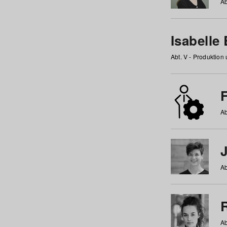
Ab
Isabelle
Abt. V - Produktion
F
Ab
Ab
Ab