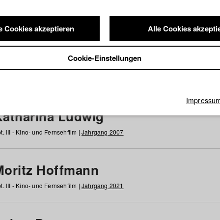
e Cookies akzeptieren
Alle Cookies akzepti
nde / Alumni
Cookie-Einstellungen
g
h
i
j
k
l
m
n
o
p
q
r
s
t
u
v
w
x
y
z
Alle
Impressu
Katharina Ludwig
t. III - Kino- und Fernsehfilm |
Jahrgang 2007
Moritz Hoffmann
t. III - Kino- und Fernsehfilm |
Jahrgang 2021