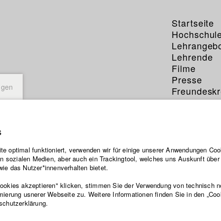
Startseite
Hochschul
Lehrangeb
Lehrende
Filme
Presse
ngen
Freundeskr
Service
s
e optimal funktioniert, verwenden wir für einige unserer Anwendungen Cook
ten sozialen Medien, aber auch ein Trackingtool, welches uns Auskunft übe
ie das Nutzer*innenverhalten bietet.
Cookies akzeptieren" klicken, stimmen Sie der Verwendung von technisch 
mierung usnerer Webseite zu. Weitere Informationen finden Sie in den „Coo
schutzerklärung.