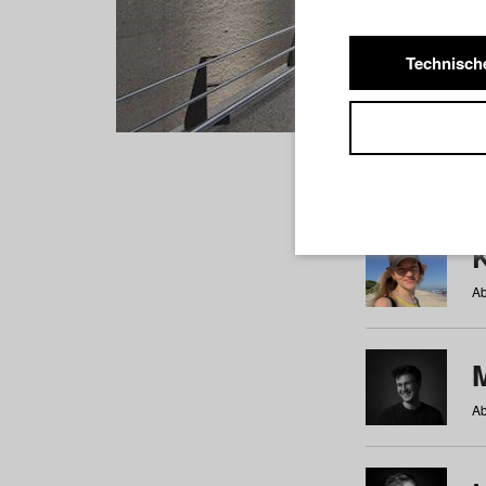
Technisch
Studiere
a
b
c
d
e
f
Ab
Ab