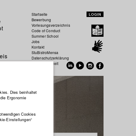
Startseite
LOGIN
e
Bewerbung
Vorlesungsverzeichnis
ot
Code of Conduct
Summer School
Jobs
Kontakt
StuBistroMensa
eis
Datenschutzerklärung
Datensicherheit
EN
DE
ies. Dies beinhaltet
r die Ergonomie
notwendigen Cookies
kie-Einstellungen“