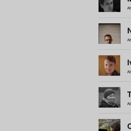
Ab
N
Ab
Ab
Ab