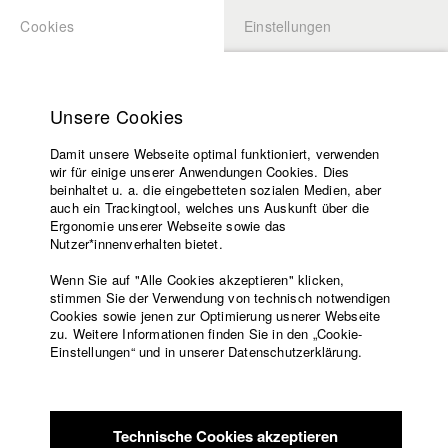
Cookies
Einstellungen
BEWERBUNG
LOGIN
Startseite
Hochschule
Unsere Cookies
Lehrangebot
Damit unsere Webseite optimal funktioniert, verwenden
Lehrende
Studierende / Alumni
wir für einige unserer Anwendungen Cookies. Dies
Filme
beinhaltet u. a. die eingebetteten sozialen Medien, aber
auch ein Trackingtool, welches uns Auskunft über die
Presse
Ergonomie unserer Webseite sowie das
Katharina Ludwig
Freundeskreis
Nutzer*innenverhalten bietet.
Service
Wenn Sie auf "Alle Cookies akzeptieren" klicken,
Abt. III - Kino- und Fernsehfilm |
Jahrgang 2007
stimmen Sie der Verwendung von technisch notwendigen
Cookies sowie jenen zur Optimierung usnerer Webseite
zu. Weitere Informationen finden Sie in den „Cookie-
Englisch
Startseite
Einstellungen“ und in unserer Datenschutzerklärung.
Moritz Hoffmann
Facebook
Bewerbung
Kontakt
Vorlesungsverzeichnis
Abt. III - Kino- und Fernsehfilm |
Jahrgang 2021
Code of
Technische Cookies akzeptieren
Conduct